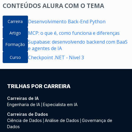
CONTEÚDOS ALURA COM O TEMA
Desenvolvimento Back-End Python
Carreira
MCP: o que é, como funciona e diferenças
Artigo
Supabase: desenvolvendo backend com BaaS
Formação
e agentes de IA
Checkpoint .NET - Nível 3
Curso
TRILHAS POR CARREIRA
Carreiras de IA
Engenharia de IA
Especialista em IA
|
Carreiras de Dados
Ciência de Dados
Análise de Dados
Governança de
|
|
Dados