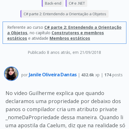
Back-end
C# e .NET
C# parte 2: Entendendo a Orientação a Objetos
Referente ao curso
C# parte 2: Entendendo a Orientação
a Objetos
, no capítulo
Construtores e membros
estáticos
e atividade
Membros estáticos
Publicado 8 anos atrás
, em 21/09/2018
Janile Oliveira Dantas
por
|
432.6k
xp |
174
posts
No video Guilherme explica que quando
declaramos uma propriedade por debaixo dos
panos o compilador cria um atributo private
_nomeDaPropriedade dessa maneira. Quando li
uma apostila da Caelum, diz que na realidade só