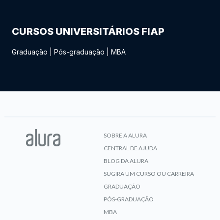
CURSOS UNIVERSITÁRIOS FIAP
Graduação
|
Pós-graduação
|
MBA
SOBRE A ALURA
CENTRAL DE AJUDA
BLOG DA ALURA
SUGIRA UM CURSO OU CARREIRA
GRADUAÇÃO
PÓS-GRADUAÇÃO
MBA