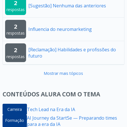
2
[Sugestão] Nenhuma das anteriores
respostas
2
Influencia do neuromarketing
respostas
2
[Reclamação] Habilidades e profissões do
futuro
respostas
Mostrar mais tópicos
CONTEÚDOS ALURA COM O TEMA
Tech Lead na Era da IA
Carreira
AI Journey da StartSe — Preparando times
Formação
para a era da IA