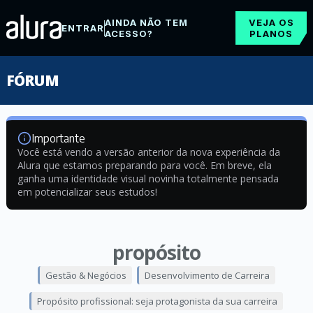
AINDA NÃO TEM
VEJA OS
ENTRAR
ACESSO?
PLANOS
FÓRUM
Importante
Você está vendo a versão anterior da nova experiência da
Alura que estamos preparando para você. Em breve, ela
ganha uma identidade visual novinha totalmente pensada
em potencializar seus estudos!
propósito
Gestão & Negócios
Desenvolvimento de Carreira
Propósito profissional: seja protagonista da sua carreira