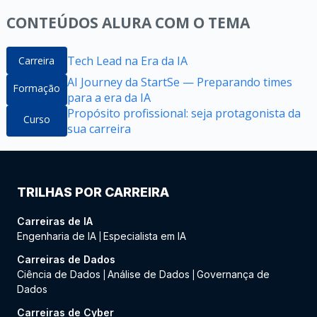
CONTEÚDOS ALURA COM O TEMA
Tech Lead na Era da IA
Carreira
AI Journey da StartSe — Preparando times
Formação
para a era da IA
Propósito profissional: seja protagonista da
Curso
sua carreira
TRILHAS POR CARREIRA
Carreiras de IA
Engenharia de IA
Especialista em IA
|
Carreiras de Dados
Ciência de Dados
Análise de Dados
Governança de
|
|
Dados
Carreiras de Cyber