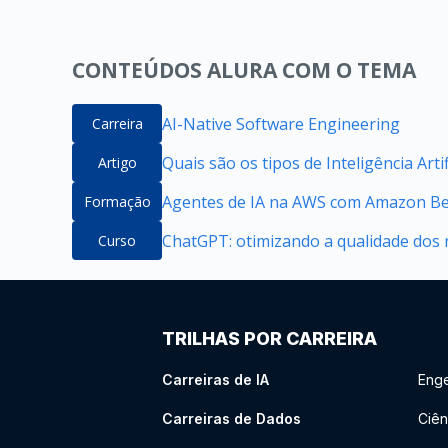
CONTEÚDOS ALURA COM O TEMA
AI-Native Software Engineering
Carreira
Quais são os tipos de Inteligência Artif
Artigo
Agentes de IA na AWS com Amazon B
Formação
ChatGPT: otimizando a qualidade dos 
Curso
TRILHAS POR CARREIRA
Carreiras de IA
Enge
Carreiras de Dados
Ciên