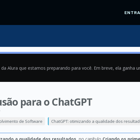
ENTR
a da Alura que estamos preparando para você. Em breve, ela ganha 
usão para o ChatGPT
4
olvimento de Software
ChatGPT: otimizando a qualidade dos resulta
zando a qualidade dos resultados
, no capítulo
Criando os prim