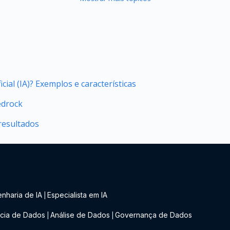
icial (IA)? Exemplos e características
edrock
resultados
nharia de IA
Especialista em IA
|
cia de Dados
Análise de Dados
Governança de Dados
|
|