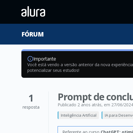
FÓRUM
Importante
Você está vendo a versão anterior da nova experiênci
potencializar seus estudos!
Prompt de concl
1
Publicado 2 anos atrás
, em 27/06/202
resposta
Inteligência Artificial
IA para Desenv
Referente ao curso
ChatGPT: otimi