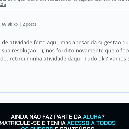
são
|
68.8k
xp |
2
posts
e atividade feito aqui, mas apesar da sugestão que
sua resolução..."), nos foi dito novamente que o fo
do, retirei minha atividade daqui. Tudo ok!? Vamos 
AINDA NÃO FAZ PARTE DA
ALURA
?
MATRICULE-SE E TENHA
ACESSO A TODOS