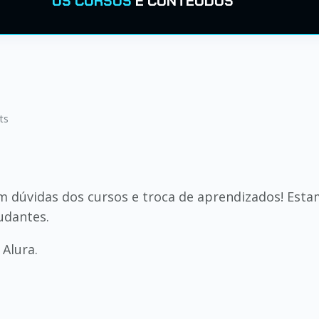
OS CURSOS
E CONTEÚDOS
ts
dúvidas dos cursos e troca de aprendizados! Estam
udantes.
Alura.