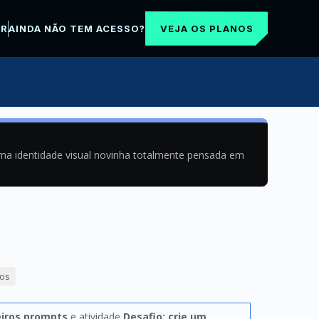
VEJA OS PLANOS
AR
AINDA NÃO TEM ACESSO?
uma identidade visual novinha totalmente pensada em
dos
eiros prompts
e atividade
Desafio: crie um