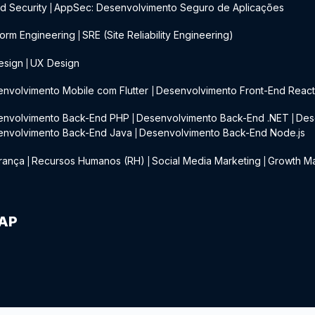
d Security
AppSec: Desenvolvimento Seguro de Aplicações
|
form Engineering
SRE (Site Reliability Engineering)
|
esign
UX Design
|
nvolvimento Mobile com Flutter
Desenvolvimento Front-End Reac
|
envolvimento Back-End PHP
Desenvolvimento Back-End .NET
Des
|
|
envolvimento Back-End Java
Desenvolvimento Back-End Node.js
|
rança
Recursos Humanos (RH)
Social Media Marketing
Growth Ma
|
|
|
IAP