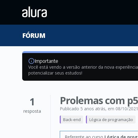
FÓRUM
Importante
Você está vendo a versão anterior da nova experiênci
potencializar seus estudos!
Prolemas com p5 
1
Publicado 5 anos atrás
, em 08/10/202
resposta
Back-end
Lógica de programação
Referente ao curso
Lógica de prog