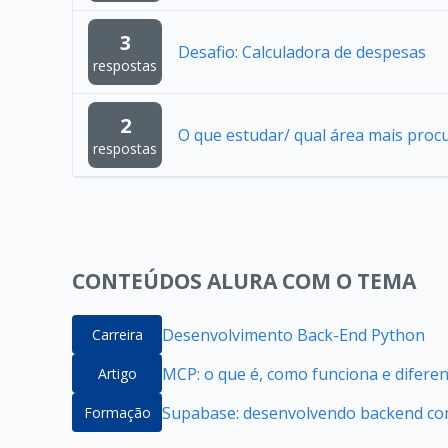
3
Desafio: Calculadora de despesas
respostas
2
O que estudar/ qual área mais proc
respostas
CONTEÚDOS ALURA COM O TEMA
Desenvolvimento Back-End Python
Carreira
MCP: o que é, como funciona e difere
Artigo
Supabase: desenvolvendo backend com
Formação