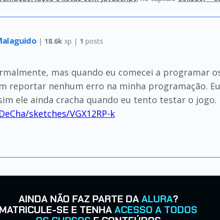
 Malaguido
|
18.6k
xp |
1
posts
ormalmente, mas quando eu comecei a programar os
sem reportar nenhum erro na minha programação. Eu
m ele ainda cracha quando eu tento testar o jogo.
coDeCha/sketches/VGX12RP-k
AINDA NÃO FAZ PARTE DA
ALURA
?
MATRICULE-SE E TENHA
ACESSO A TODOS