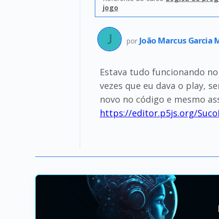
jogo
João Marcus Garcia
por
Estava tudo funcionando n
vezes que eu dava o play, 
novo no código e mesmo assi
https://editor.p5js.org/Su