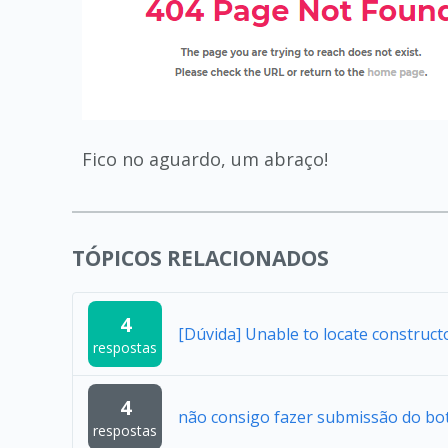
Fico no aguardo, um abraço!
TÓPICOS RELACIONADOS
4
[Dúvida] Unable to locate construc
respostas
4
não consigo fazer submissão do bo
respostas