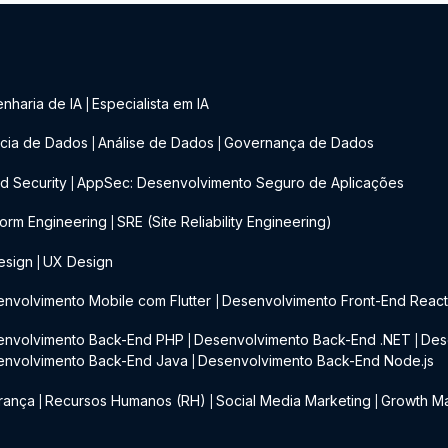
nharia de IA
Especialista em IA
|
cia de Dados
Análise de Dados
Governança de Dados
|
|
d Security
AppSec: Desenvolvimento Seguro de Aplicações
|
form Engineering
SRE (Site Reliability Engineering)
|
esign
UX Design
|
nvolvimento Mobile com Flutter
Desenvolvimento Front-End Reac
|
envolvimento Back-End PHP
Desenvolvimento Back-End .NET
Des
|
|
envolvimento Back-End Java
Desenvolvimento Back-End Node.js
|
rança
Recursos Humanos (RH)
Social Media Marketing
Growth Ma
|
|
|