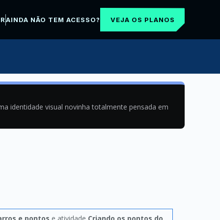
VEJA OS PLANOS
AR
AINDA NÃO TEM ACESSO?
uma identidade visual novinha totalmente pensada em
carros e pontos
e atividade
Criando os pontos do