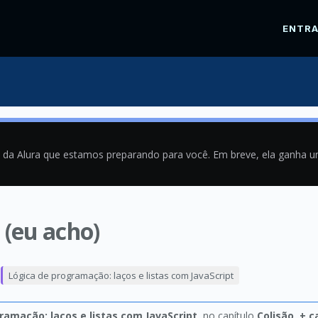
ENTR
a da Alura que estamos preparando para você. Em breve, ela ganha 
(eu acho)
1
Lógica de programação: laços e listas com JavaScript
ramação: laços e listas com JavaScript
, no capítulo
Colisão, + 