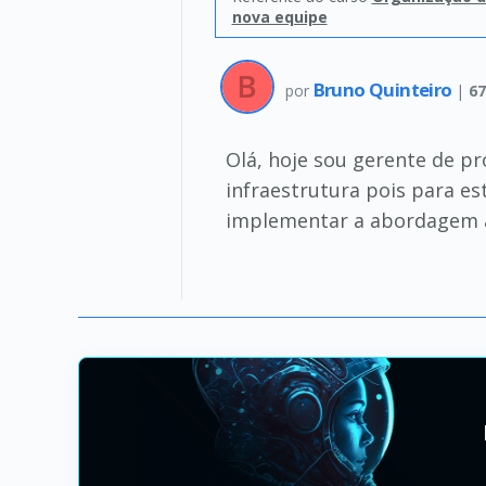
nova equipe
Bruno Quinteiro
por
|
67
Olá, hoje sou gerente de p
infraestrutura pois para e
implementar a abordagem ág