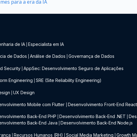
mes para a era da IA
nharia de IA
Especialista em IA
|
cia de Dados
Análise de Dados
Governança de Dados
|
|
d Security
AppSec: Desenvolvimento Seguro de Aplicações
|
form Engineering
SRE (Site Reliability Engineering)
|
esign
UX Design
|
nvolvimento Mobile com Flutter
Desenvolvimento Front-End Reac
|
envolvimento Back-End PHP
Desenvolvimento Back-End .NET
Des
|
|
envolvimento Back-End Java
Desenvolvimento Back-End Node.js
|
rança
Recursos Humanos (RH)
Social Media Marketing
Growth Ma
|
|
|