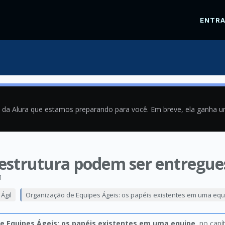
ENTR
a da Alura que estamos preparando para você. Em breve, ela ganha 
raestrutura podem ser entregu
1
Ágil
Organização de Equipes Ágeis: os papéis existentes em uma equ
e Equipes Ágeis: os papéis existentes em uma equipe
, no capí