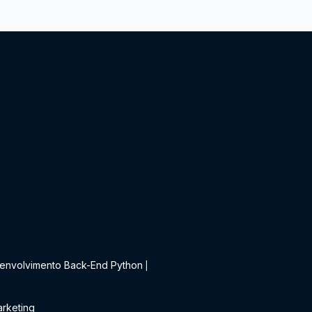
t
envolvimento Back-End Python
|
rketing