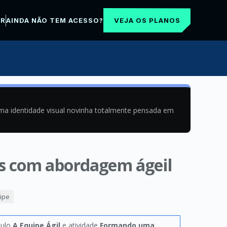
VEJA OS PLANOS
AR
AINDA NÃO TEM ACESSO?
uma identidade visual novinha totalmente pensada em
es com abordagem ágeil
ipe
tulo
A Equipe Ágil
e atividade
Formando uma