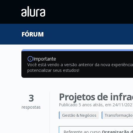
FÓRUM
Importante
Você está vendo a versão anterior da nova experiênci
potencializar seus estudos!
Projetos de inf
3
Publicado 5 anos atrás
, em 24/11/202
respostas
Gestão & Negócios
Transformação 
Referente ao curso
Organização d