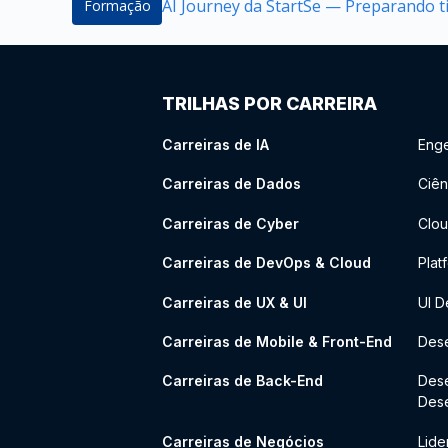
AI Journey da StartSe — Preparando ti
Formação
TRILHAS POR CARREIRA
Carreiras de IA
Enge
Carreiras de Dados
Ciên
Carreiras de Cyber
Clou
Carreiras de DevOps & Cloud
Plat
Carreiras de UX & UI
UI D
Carreiras de Mobile & Front-End
Dese
Carreiras de Back-End
Des
Des
Carreiras de Negócios
Lide