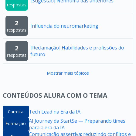
[Sugestão] Nenhuma das anteriores
respostas
2
Influencia do neuromarketing
respostas
2
[Reclamação] Habilidades e profissões do
futuro
respostas
Mostrar mais tópicos
CONTEÚDOS ALURA COM O TEMA
Tech Lead na Era da IA
Carreira
AI Journey da StartSe — Preparando times
Formação
para a era da IA
Comunicação assertiva: reduzindo conflitos e