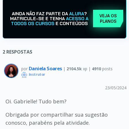
AINDA NÃO FAZ PARTE DA
ALURA
?
VEJA OS
MATRICULE-SE E TENHA
ACESSO A
PLANOS
TODOS OS CURSOS
E CONTEÚDOS
2
RESPOSTAS
Daniela Soares
por
|
2104.5k
xp |
4910
posts
Instrutor
23/05/2024
Oi. Gabrielle! Tudo bem?
Obrigada por compartilhar sua sugestão
conosco, parabéns pela atividade.