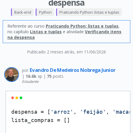
despensa
Back-end
Python
Praticando Python: listas e tuplas
Referente ao curso
Praticando Python: listas e tuplas
,
no capítulo
Listas e tuplas
e atividade
Verificando itens
na despensa
Publicado 2 meses atrás
, em 11/06/2026
Evandro De Medeiros Nobrega Junior
por
|
16.6k
xp |
75
posts
Estudante
despensa = [
'arroz'
, 
'feijão'
, 
'macar
lista_compras = []
