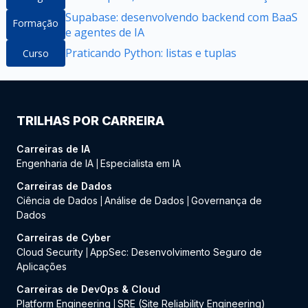
Supabase: desenvolvendo backend com BaaS
Formação
e agentes de IA
Praticando Python: listas e tuplas
Curso
TRILHAS POR CARREIRA
Carreiras de IA
Engenharia de IA
Especialista em IA
|
Carreiras de Dados
Ciência de Dados
Análise de Dados
Governança de
|
|
Dados
Carreiras de Cyber
Cloud Security
AppSec: Desenvolvimento Seguro de
|
Aplicações
Carreiras de DevOps & Cloud
Platform Engineering
SRE (Site Reliability Engineering)
|