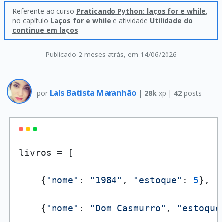
Referente ao curso
Praticando Python: laços for e while
,
no capítulo
Laços for e while
e atividade
Utilidade do
continue em laços
Publicado 2 meses atrás
, em 14/06/2026
Laís Batista Maranhão
por
|
28k
xp |
42
posts
livros = [

    {
"nome"
: 
"1984"
, 
"estoque"
: 
5
},

    {
"nome"
: 
"Dom Casmurro"
, 
"estoque