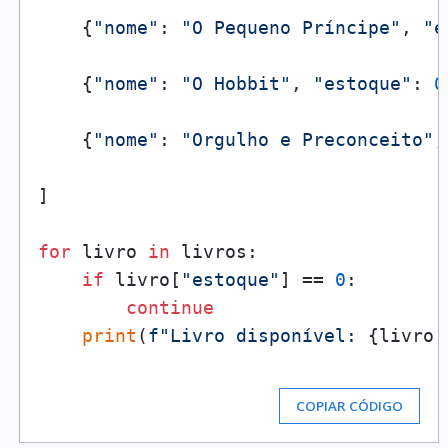
    {
"nome"
: 
"O Pequeno Príncipe"
, 
"e
    {
"nome"
: 
"O Hobbit"
, 
"estoque"
: 
0
    {
"nome"
: 
"Orgulho e Preconceito"
,
]

for
 livro 
in
 livros:

if
 livro[
"estoque"
] == 
0
:

continue
print
(
f"Livro disponível: 
{livro[
COPIAR CÓDIGO