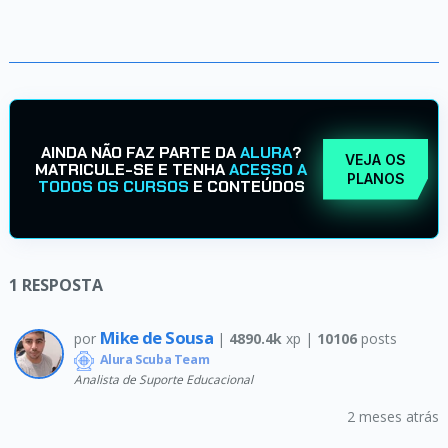
AINDA NÃO FAZ PARTE DA
ALURA
?
VEJA OS
MATRICULE-SE E TENHA
ACESSO A
PLANOS
TODOS OS CURSOS
E CONTEÚDOS
1
RESPOSTA
Mike de Sousa
por
|
4890.4k
xp |
10106
posts
Alura Scuba Team
Analista de Suporte Educacional
2 meses atrás