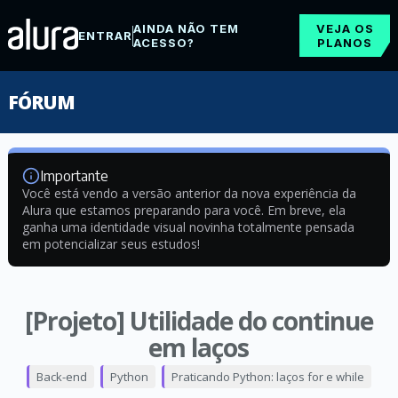
AINDA NÃO TEM
VEJA OS
ENTRAR
ACESSO?
PLANOS
FÓRUM
Importante
Você está vendo a versão anterior da nova experiência da
Alura que estamos preparando para você. Em breve, ela
ganha uma identidade visual novinha totalmente pensada
em potencializar seus estudos!
[Projeto] Utilidade do continue
em laços
Back-end
Python
Praticando Python: laços for e while