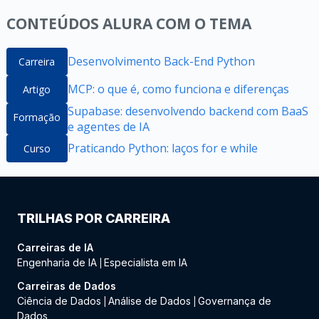
CONTEÚDOS ALURA COM O TEMA
Desenvolvimento Back-End Python
Carreira
MCP: o que é, como funciona e diferenças
Artigo
Supabase: desenvolvendo backend com BaaS
Formação
e agentes de IA
Praticando Python: laços for e while
Curso
TRILHAS POR CARREIRA
Carreiras de IA
Engenharia de IA
Especialista em IA
|
Carreiras de Dados
Ciência de Dados
Análise de Dados
Governança de
|
|
Dados