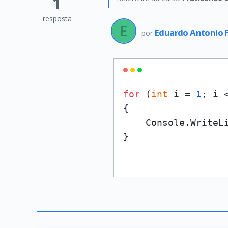
1
resposta
Eduardo Antonio 
por
for
 (
int
 i = 
1
; i 
{

    Console.WriteL