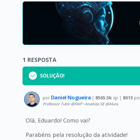
1
RESPOSTA
SOLUÇÃO!
Daniel Nogueira
por
|
8565.5k
xp |
8013
po
Professor Tutor @FIAP • Analista SE @Alura
Olá, Eduardo! Como vai?
Parabéns pela resolução da atividade!