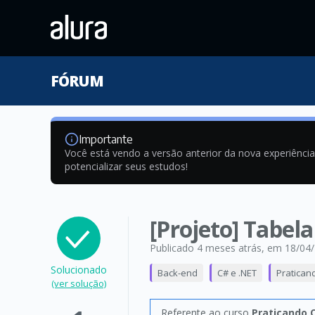
FÓRUM
Importante
Você está vendo a versão anterior da nova experiênci
potencializar seus estudos!
[Projeto] Tabel
Publicado 4 meses atrás
, em 18/04
Solucionado
Back-end
C# e .NET
Pratican
(ver solução)
Referente ao curso
Praticando C