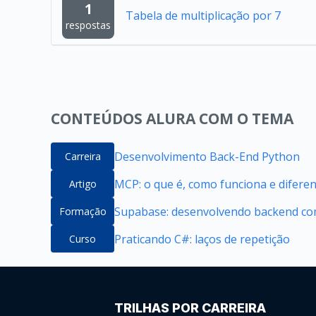
1
Tabela de multiplicação por 7
respostas
CONTEÚDOS ALURA COM O TEMA
Desenvolvimento Back-End Python
Carreira
MCP: o que é, como funciona e difere
Artigo
Supabase: desenvolvendo backend com
Formação
Praticando C#: laços de repetição
Curso
TRILHAS POR CARREIRA