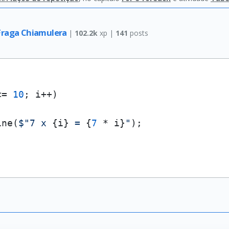
Fraga Chiamulera
|
102.2k
xp |
141
posts
<= 
10
; i++)

ine(
$"7 x 
{i}
 = 
{
7
 * i}
"
);
