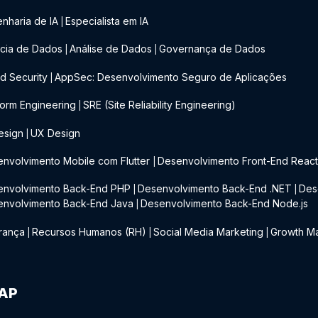
nharia de IA
Especialista em IA
|
cia de Dados
Análise de Dados
Governança de Dados
|
|
d Security
AppSec: Desenvolvimento Seguro de Aplicações
|
form Engineering
SRE (Site Reliability Engineering)
|
esign
UX Design
|
nvolvimento Mobile com Flutter
Desenvolvimento Front-End Reac
|
envolvimento Back-End PHP
Desenvolvimento Back-End .NET
Des
|
|
envolvimento Back-End Java
Desenvolvimento Back-End Node.js
|
rança
Recursos Humanos (RH)
Social Media Marketing
Growth Ma
|
|
|
IAP