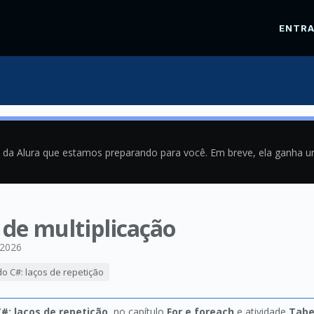
ENTR
a da Alura que estamos preparando para você. Em breve, ela ganha 
a de multiplicação
/2026
do C#: laços de repetição
#: laços de repetição
, no capítulo
For e foreach
e atividade
Tabe