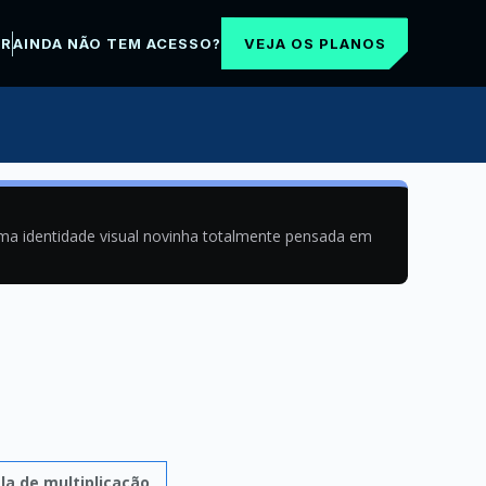
VEJA OS PLANOS
AR
AINDA NÃO TEM ACESSO?
uma identidade visual novinha totalmente pensada em
la de multiplicação