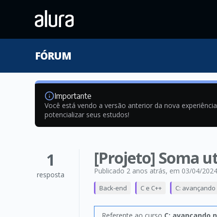
FÓRUM
Importante
Você está vendo a versão anterior da nova experiênci
potencializar seus estudos!
[Projeto] Soma u
1
Publicado 2 anos atrás
, em 03/04/202
resposta
Back-end
C e C++
C: avançando
Referente ao curso
C: avançando 