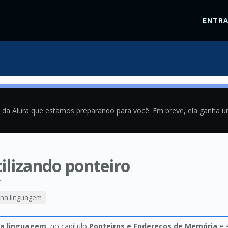
ENTR
a da Alura que estamos preparando para você. Em breve, ela ganha 
tilizando ponteiro
4
 na linguagem
na linguagem
, no capítulo
Ponteiros e Endereços de Memória
e 