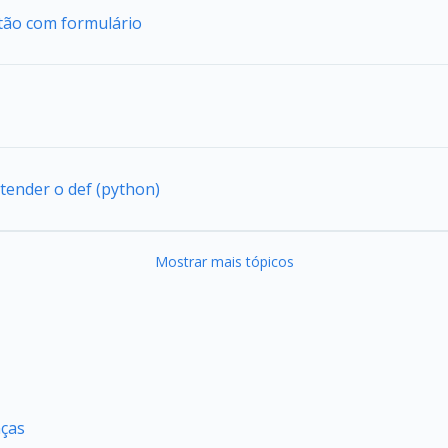
tão com formulário
tender o def (python)
Mostrar mais tópicos
nças