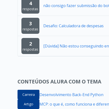
4
não consigo fazer submissão do bo
respostas
3
Desafio: Calculadora de despesas
respostas
2
[Dúvida] Não estou conseguindo en
respostas
CONTEÚDOS ALURA COM O TEMA
Desenvolvimento Back-End Python
Carreira
MCP: o que é, como funciona e difere
Artigo