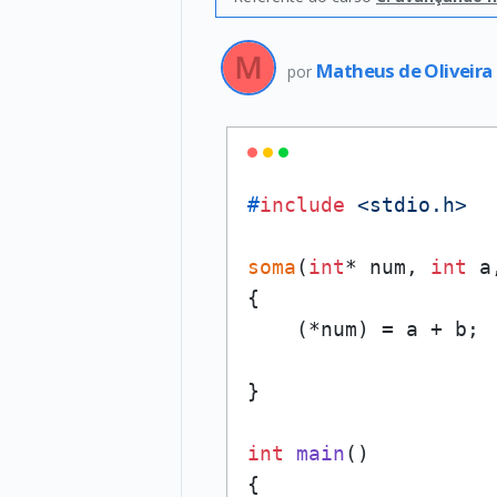
Matheus de Oliveira
por
#
include
<stdio.h>
soma
(
int
* num, 
int
 a
{

    (*num) = a + b;

}

int
main
()
{
