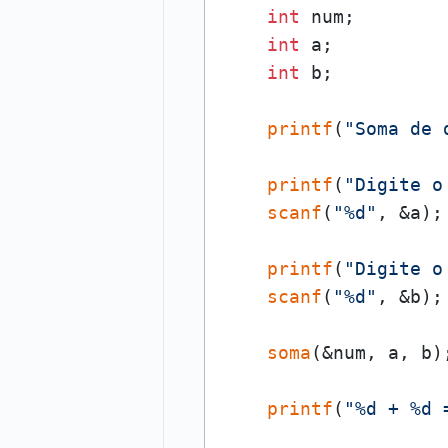
int
 num;

int
 a;

int
 b;

printf
(
"Soma de 
printf
(
"Digite o
scanf
(
"%d"
, &a);

printf
(
"Digite o
scanf
(
"%d"
, &b);

soma
(&num, a, b);
printf
(
"%d + %d 