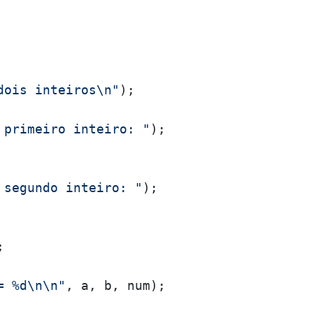
dois inteiros\n"
);

 primeiro inteiro: "
);

 segundo inteiro: "
);



= %d\n\n"
, a, b, num);
