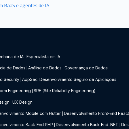
 BaaS e agentes de IA
nharia de IA
Especialista em IA
|
cia de Dados
Análise de Dados
Governança de Dados
|
|
d Security
AppSec: Desenvolvimento Seguro de Aplicações
|
form Engineering
SRE (Site Reliability Engineering)
|
esign
UX Design
|
nvolvimento Mobile com Flutter
Desenvolvimento Front-End Reac
|
envolvimento Back-End PHP
Desenvolvimento Back-End .NET
Des
|
|