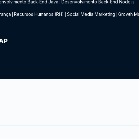
envolvimento Back-End Java
Desenvolvimento Back-End Node.js
|
rança
Recursos Humanos (RH)
Social Media Marketing
Growth Ma
|
|
|
IAP