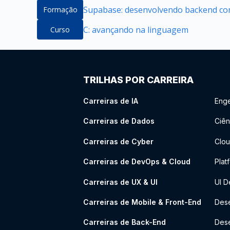
Supabase: desenvolvendo backend com
Formação
C: avançando na linguagem
Curso
TRILHAS POR CARREIRA
Carreiras de IA
Enge
Carreiras de Dados
Ciên
Carreiras de Cyber
Clou
Carreiras de DevOps & Cloud
Plat
Carreiras de UX & UI
UI D
Carreiras de Mobile & Front-End
Dese
Carreiras de Back-End
Des