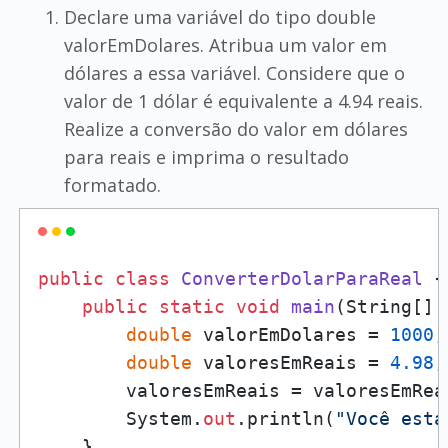
Declare uma variável do tipo double
valorEmDolares. Atribua um valor em
dólares a essa variável. Considere que o
valor de 1 dólar é equivalente a 4.94 reais.
Realize a conversão do valor em dólares
para reais e imprima o resultado
formatado.
public
class
ConverterDolarParaReal
 {

public
static
void
main
(
String[] 
double
 valorEmDolares = 
1000
;

double
 valoresEmReais = 
4.98
;

        valoresEmReais = valoresEmRea
        System.
out
.println(
"Você está
    }
