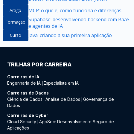
MCP: o que é, como funciona e diferenças
Artigo
Supabase: desenvolvendo backend com BaaS
Formação
e agentes de IA
Java: criando a sua primeira aplicação
Curso
TRILHAS POR CARREIRA
Carreiras de IA
Engenharia de IA
Especialista em IA
|
Carreiras de Dados
Ciência de Dados
Análise de Dados
Governança de
|
|
Dados
Carreiras de Cyber
Cloud Security
AppSec: Desenvolvimento Seguro de
|
Aplicações