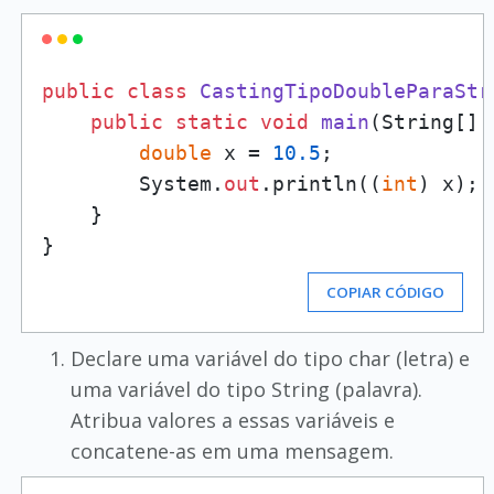
public
class
CastingTipoDoubleParaStr
public
static
void
main
(
String[] 
double
 x = 
10.5
;

        System.
out
.println((
int
) x); 
    }

COPIAR CÓDIGO
Declare uma variável do tipo char (letra) e
uma variável do tipo String (palavra).
Atribua valores a essas variáveis e
concatene-as em uma mensagem.