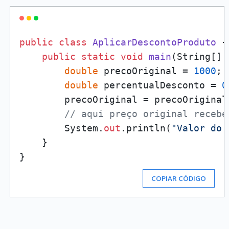
public
class
AplicarDescontoProduto
 {

public
static
void
main
(
String[] 
double
 precoOriginal = 
1000
;

double
 percentualDesconto = 
0
        precoOriginal = precoOriginal
// aqui preço original recebe
        System.
out
.println(
"Valor do 
    }

COPIAR CÓDIGO