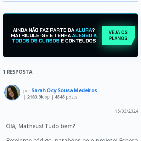
AINDA NÃO FAZ PARTE DA
ALURA
?
VEJA OS
MATRICULE-SE E TENHA
ACESSO A
PLANOS
TODOS OS CURSOS
E CONTEÚDOS
1
RESPOSTA
Sarah Ocy Sousa Medeiros
por
|
2183.9k
xp |
4545
posts
15/03/2024
Olá, Matheus! Tudo bem?
Excelente código, parabéns pelo projeto! Espero