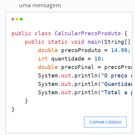
uma mensagem.
public
class
CalcularPrecoProduto
 {

public
static
void
main
(
String[] 
double
 precoProduto = 
14.99
;

int
 quantidade = 
10
;

double
 precoFinal = precoProd
        System.
out
.println(
"O preço d
        System.
out
.println(
"Quantidad
        System.
out
.println(
"Total a p
    }

COPIAR CÓDIGO