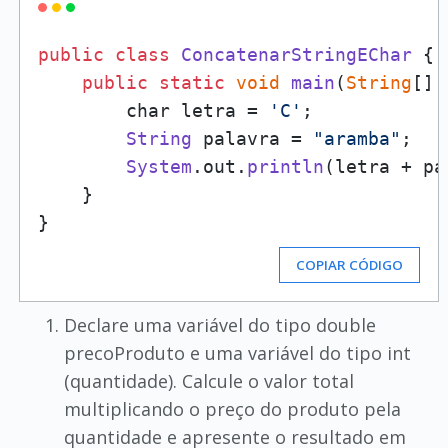
public
class
ConcatenarStringEChar
 {

public
static
void
main
(
String
[] 
        char letra = 
'C'
;

String
 palavra = 
"aramba"
;

System
.
out
.
println
(letra + pa
    }

COPIAR CÓDIGO
Declare uma variável do tipo double
precoProduto e uma variável do tipo int
(quantidade). Calcule o valor total
multiplicando o preço do produto pela
quantidade e apresente o resultado em