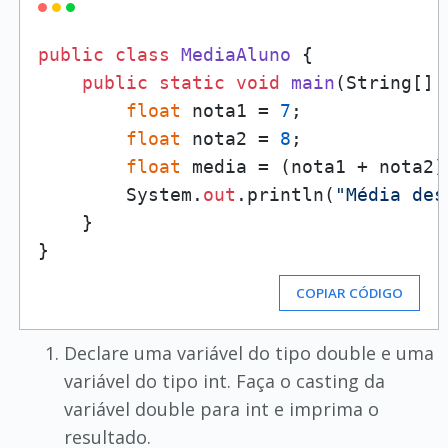
public
class
MediaAluno
 {

public
static
void
main
(
String[] 
float
 nota1 = 
7
;

float
 nota2 = 
8
;

float
 media = (nota1 + nota2)
        System.
out
.println(
"Média des
    }

COPIAR CÓDIGO
Declare uma variável do tipo double e uma
variável do tipo int. Faça o casting da
variável double para int e imprima o
resultado.