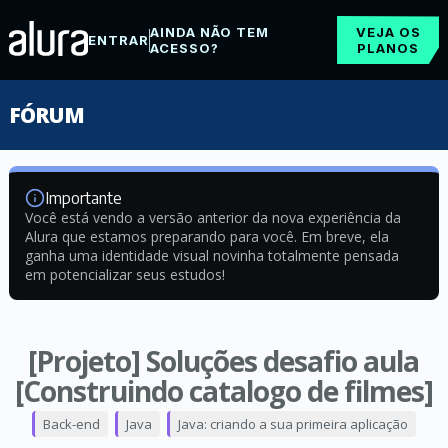
AINDA NÃO TEM
VEJA OS
ENTRAR
ACESSO?
PLANOS
FÓRUM
Importante
Você está vendo a versão anterior da nova experiência da
Alura que estamos preparando para você. Em breve, ela
ganha uma identidade visual novinha totalmente pensada
em potencializar seus estudos!
[Projeto] Soluções desafio aula
[Construindo catalogo de filmes]
Back-end
Java
Java: criando a sua primeira aplicação