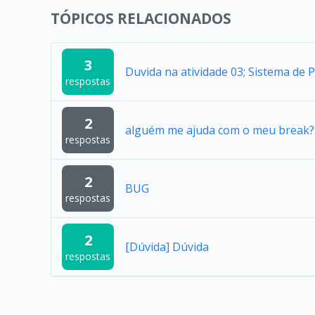
TÓPICOS RELACIONADOS
3
Duvida na atividade 03; Sistema de 
respostas
2
alguém me ajuda com o meu break?
respostas
2
BUG
respostas
2
[Dúvida] Dúvida
respostas