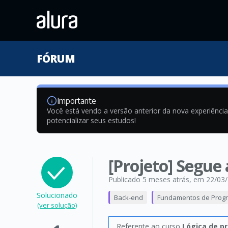
FÓRUM
Importante
Você está vendo a versão anterior da nova experiênci
potencializar seus estudos!
[Projeto] Segue
Publicado 5 meses atrás
, em 22/03
Solucionado
Back-end
Fundamentos de Prog
(ver solução)
Referente ao curso
Lógica de p