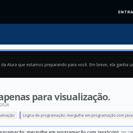
ENTR
a da Alura que estamos preparando para você. Em breve, ela ganha 
 apenas para visualização.
/2026
ramação
Lógica de programação: mergulhe em programação com JavaS
rogramação: mergulhe em programação com JavaScript
, no ca