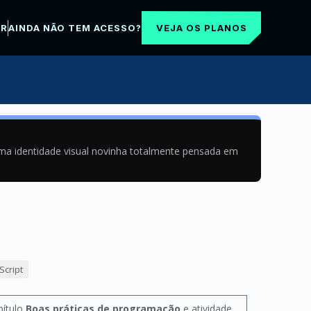
VEJA OS PLANOS
AR
AINDA NÃO TEM ACESSO?
uma identidade visual novinha totalmente pensada em
cript
pítulo
Boas práticas de programação
e atividade