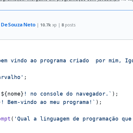
a De Souza Neto
|
10.7k
xp |
8
posts
bem vindo ao programa criado  por mim, Ig
arvalho'
;

 
${nome}
! no console do navegador.`
}
! Bem-vindo ao meu programa!`
);

ompt
(
'Qual a linguagem de programação que