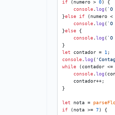
if
 (numero > 
0
) {

console
.
log
(
`O
}
else
if
 (numero <
console
.
log
(
`O
}
else
 {

console
.
log
(
`O
let
 contador = 
1
console
.
log
(
'Conta
while
 (contador <=
console
.
log
(con
    contador++;

}

let
 nota = 
parseFl
if
 (nota >= 
7
) {
