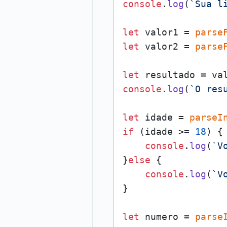
console
.
log
(
`Sua l
let
 valor1 = 
parse
let
 valor2 = 
parse
let
console
.
log
(
`O res
let
 idade = 
parseI
if
 (idade >= 
18
) {

console
.
log
(
`V
}
else
 {

console
.
log
(
`V
}

let
 numero = 
parse