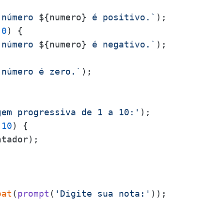
 número 
${numero}
 é positivo.`
);

 
0
) {

 número 
${numero}
 é negativo.`
);

 número é zero.`
);

gem progressiva de 1 a 10:'
 
10
) {

tador);

oat
(
prompt
(
'Digite sua nota:'