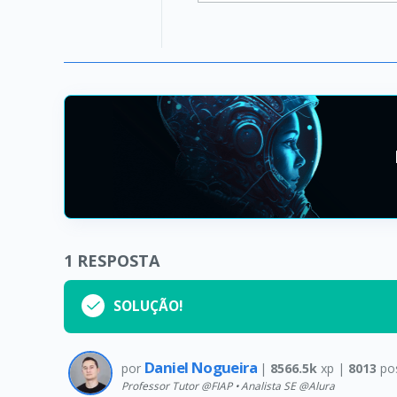
1
RESPOSTA
SOLUÇÃO!
Daniel Nogueira
por
|
8566.5k
xp |
8013
po
Professor Tutor @FIAP • Analista SE @Alura