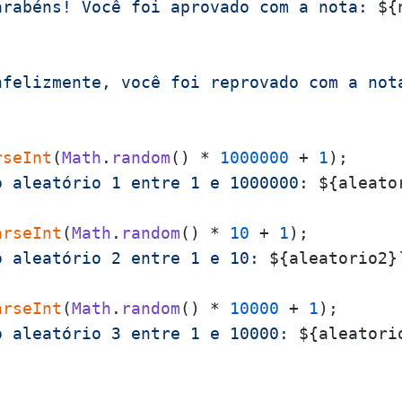
arabéns! Você foi aprovado com a nota: 
${
nfelizmente, você foi reprovado com a not
rseInt
(
Math
.
random
() * 
1000000
 + 
1
o aleatório 1 entre 1 e 1000000: 
${aleato
arseInt
(
Math
.
random
() * 
10
 + 
1
o aleatório 2 entre 1 e 10: 
${aleatorio2}
arseInt
(
Math
.
random
() * 
10000
 + 
1
o aleatório 3 entre 1 e 10000: 
${aleatori