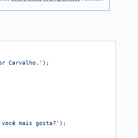
or Carvalho.'
);

 você mais gosta?'
);
