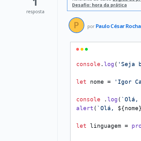
1
Desafio: hora da prática
resposta
Paulo César Roch
por
console
.
log
(
'Seja 
let
 nome = 
'Igor C
console
 .
log
(
`Olá,
alert
(
`Olá, 
${nome
let
 linguagem = 
pr