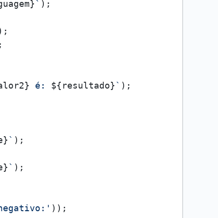
guagem}
`
);



alor2}
 é: 
${resultado}
`
);

e}
`
);

e}
`
);

negativo:'