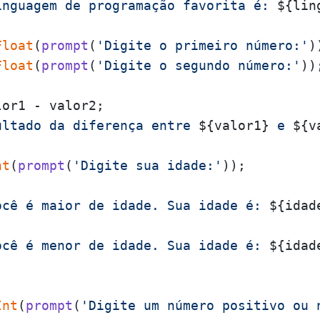
inguagem de programação favorita é: 
${lin
Float
(
prompt
(
'Digite o primeiro número:'
Float
(
prompt
(
'Digite o segundo número:'
));
ultado da diferença entre 
${valor1}
 e 
${v
nt
(
prompt
(
'Digite sua idade:'
ocê é maior de idade. Sua idade é: 
${idad
ocê é menor de idade. Sua idade é: 
${idad
Int
(
prompt
(
'Digite um número positivo ou 