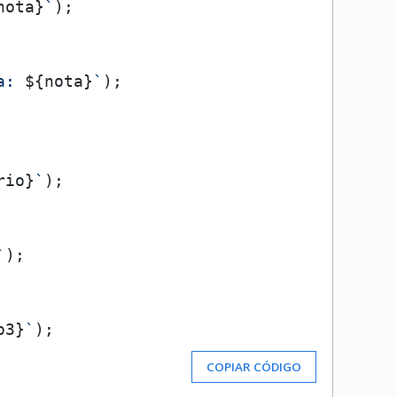
nota}
`
);

a: 
${nota}
`
);

rio}
`
);

`
);

o3}
`
COPIAR CÓDIGO