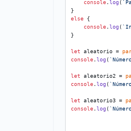
console
.
log
(
`P
else
 {

console
.
log
(
`I
}

let
 aleatorio = 
pa
console
.
log
(
`Númer
let
 aleatorio2 = 
p
console
.
log
(
`Númer
let
 aleatorio3 = 
p
console
.
log
(
`Númer