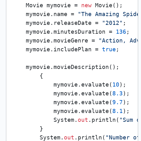
    Movie mymovie = 
new
 Movie();

    mymovie.name = 
"The Amazing Spide
    mymovie.releaseDate = 
"2012"
;

    mymovie.minutesDuration = 
136
;

    mymovie.movieGenre = 
"Action, Adv
    mymovie.includePlan = 
true
;

    mymovie.movieDescription();

        {

            mymovie.evaluate(
10
);

            mymovie.evaluate(
8.3
);

            mymovie.evaluate(
9.7
);

            mymovie.evaluate(
8.1
);

            System.
out
.println(
"Sum o
        }

        System.
out
.println(
"Number of