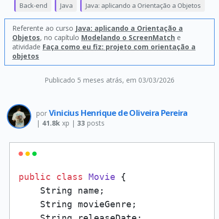
Back-end
Java
Java: aplicando a Orientação a Objetos
Referente ao curso
Java: aplicando a Orientação a
Objetos
, no capítulo
Modelando o ScreenMatch
e
atividade
Faça como eu fiz: projeto com orientação a
objetos
Publicado 5 meses atrás
, em 03/03/2026
Vinicius Henrique de Oliveira Pereira
por
|
41.8k
xp |
33
posts
public
class
Movie
 {

    String name;

    String movieGenre;

    String releaseDate;
