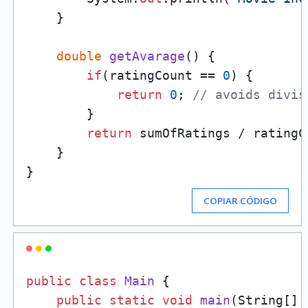
    }

double
getAvarage
()
 {

if
(ratingCount == 
0
) {

return
0
; 
// avoids divis
        }

return
 sumOfRatings / ratingCo
    }

COPIAR CÓDIGO
public
class
Main
 {

public
static
void
main
(
String[] 