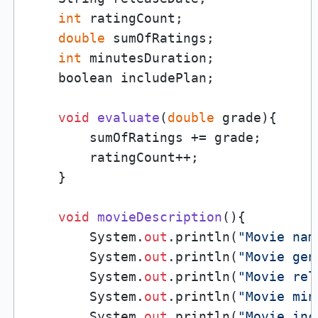
int
 ratingCount;

double
 sumOfRatings;

int
 minutesDuration;

    boolean includePlan;

void
evaluate
(
double
 grade
)
{

        sumOfRatings += grade;

        ratingCount++;

    }

void
movieDescription
()
{

        System.
out
.println(
"Movie nam
        System.
out
.println(
"Movie gen
        System.
out
.println(
"Movie rel
        System.
out
.println(
"Movie min
        System.
out
.println(
"Movie inc