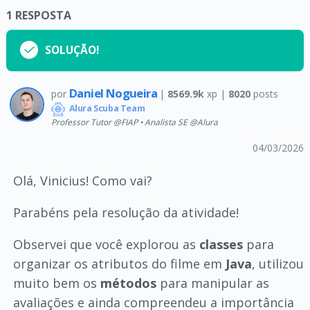
1
RESPOSTA
SOLUÇÃO!
Daniel Nogueira
por
|
8569.9k
xp |
8020
posts
Alura Scuba Team
Professor Tutor @FIAP • Analista SE @Alura
04/03/2026
Olá, Vinicius! Como vai?
Parabéns pela resolução da atividade!
Observei que você explorou as
classes
para
organizar os atributos do filme em
Java
, utilizou
muito bem os
métodos
para manipular as
avaliações e ainda compreendeu a importância