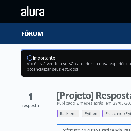
FÓRUM
Importante
Você está vendo a versão anterior da nova experiênci
potencializar seus estudos!
[Projeto] Respost
1
Publicado 2 meses atrás
, em 28/05/20
resposta
Back-end
Python
Praticando Py
Referente ao curso
Praticando Pyt