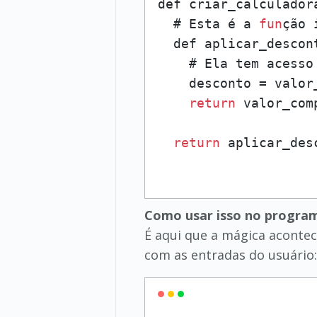
def criar_calculador
  # Esta é a 
fun
ção 
  def aplicar_descont
    # Ela tem acesso
    desconto = valor
return
 valor_com
return
Como usar isso no program
É aqui que a mágica acontec
com as entradas do usuário: