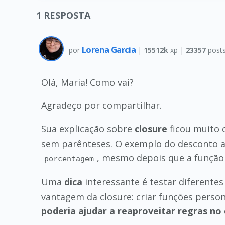
1
RESPOSTA
Lorena Garcia
por
|
15512k
xp |
23357
post
Olá, Maria! Como vai?
Agradeço por compartilhar.
Sua explicação sobre
closure
ficou muito c
sem parênteses. O exemplo do desconto aj
, mesmo depois que a função 
porcentagem
Uma
dica
interessante é testar diferente
vantagem da closure: criar funções perso
poderia ajudar a reaproveitar regras no