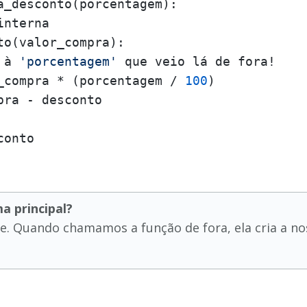
a_desconto(porcentagem):

interna
o(valor_compra):

 à 
'porcentagem'
 que veio lá de fora!

_compra * (porcentagem / 
100
)

pra - desconto

a principal?
e. Quando chamamos a função de fora, ela cria a n