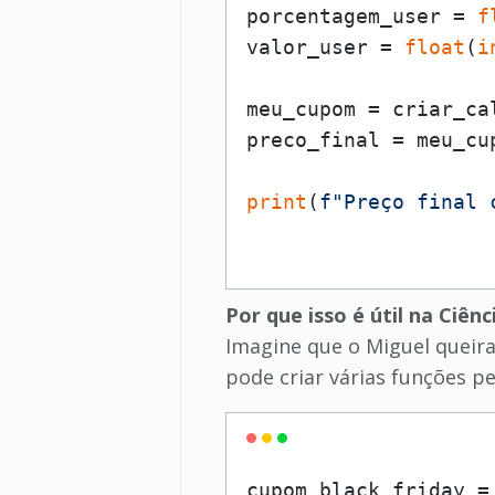
porcentagem_user = 
f
valor_user = 
float
(
i
meu_cupom = criar_ca
preco_final = meu_cup
print
(
f"Preço final 
Por que isso é útil na Ciê
Imagine que o Miguel queira 
pode criar várias funções p
cupom_black_friday =