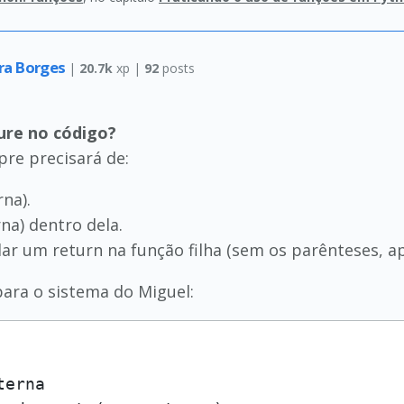
ira Borges
|
20.7k
xp |
92
posts
ure no código?
pre precisará de:
na).
na) dentro dela.
ar um return na função filha (sem os parênteses, ap
para o sistema do Miguel:
terna