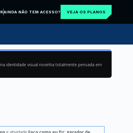
VEJA OS PLANOS
AR
AINDA NÃO TEM ACESSO?
uma identidade visual novinha totalmente pensada em
hon
e atividade
Faça como eu fiz: gerador de