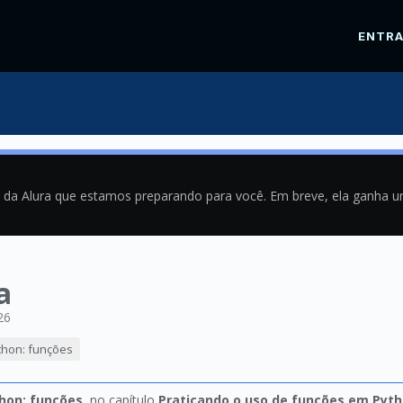
ENTR
a da Alura que estamos preparando para você. Em breve, ela ganha 
a
26
thon: funções
hon: funções
, no capítulo
Praticando o uso de funções em Pyt