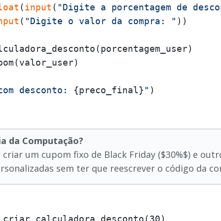
loat
(
input
(
"Digite a porcentagem de desco
nput
(
"Digite o valor da compra: "
))

lculadora_desconto(porcentagem_user)

om(valor_user)

com desconto: 
{preco_final}
"
ncia da Computação?
criar um cupom fixo de Black Friday ($30%$) e outro
ersonalizadas sem ter que reescrever o código da c
 criar_calculadora_desconto(30)
