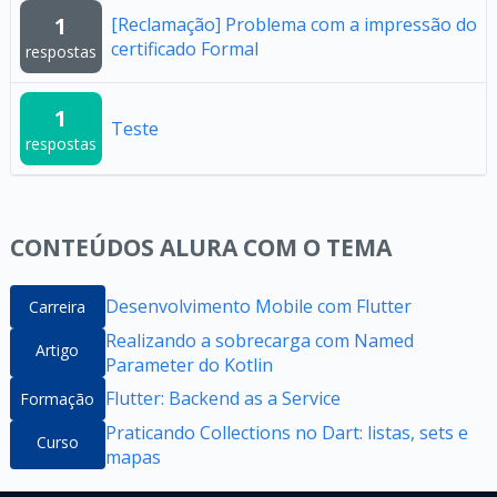
1
[Reclamação] Problema com a impressão do
certificado Formal
respostas
1
Teste
respostas
CONTEÚDOS ALURA COM O TEMA
Desenvolvimento Mobile com Flutter
Carreira
Realizando a sobrecarga com Named
Artigo
Parameter do Kotlin
Flutter: Backend as a Service
Formação
Praticando Collections no Dart: listas, sets e
Curso
mapas