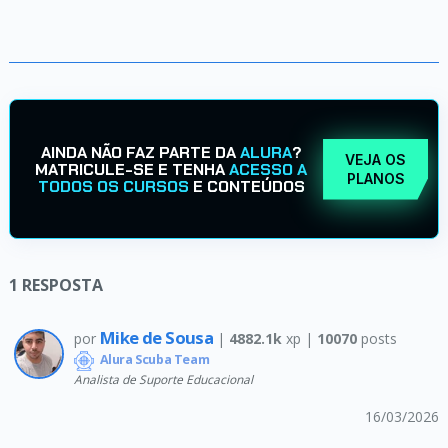
AINDA NÃO FAZ PARTE DA
ALURA
?
VEJA OS
MATRICULE-SE E TENHA
ACESSO A
PLANOS
TODOS OS CURSOS
E CONTEÚDOS
1
RESPOSTA
Mike de Sousa
por
|
4882.1k
xp |
10070
posts
Alura Scuba Team
Analista de Suporte Educacional
16/03/2026