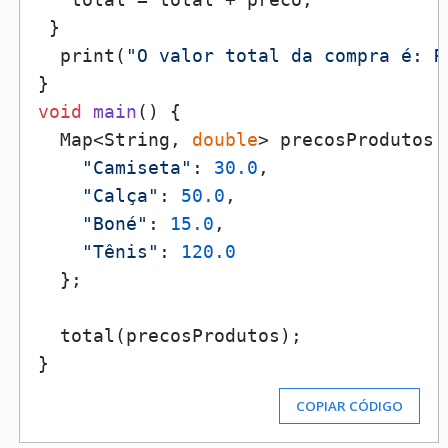
 }

  print(
"O valor total da compra é: R
void
main
()
 {

  Map<String, 
double
> precosProdutos =
"Camiseta"
: 
30.0
, 

"Calça"
: 
50.0
, 

"Boné"
: 
15.0
, 

"Tênis"
: 
120.0
  }; 

  total(precosProdutos);

COPIAR CÓDIGO