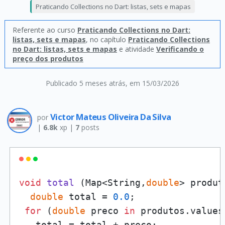
Praticando Collections no Dart: listas, sets e mapas
Referente ao curso
Praticando Collections no Dart:
listas, sets e mapas
, no capítulo
Praticando Collections
no Dart: listas, sets e mapas
e atividade
Verificando o
preço dos produtos
Publicado 5 meses atrás
, em 15/03/2026
Victor Mateus Oliveira Da Silva
por
|
6.8k
xp |
7
posts
void
total
 (
Map<String,
double
> produt
double
 total = 
0.0
;

for
 (
double
 preco 
in
 produtos.values)
   total = total + preco;
