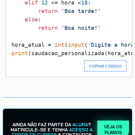
elif
12
 <= hora <
18
:

return
'Boa tarde!'
else
:

return
'Boa noite!'
hora_atual = 
int
(
input
(
'Digite a hora
print
COPIAR CÓDIGO
AINDA NÃO FAZ PARTE DA
ALURA
?
VEJA OS
MATRICULE-SE E TENHA
ACESSO A
PLANOS
TODOS OS CURSOS
E CONTEÚDOS