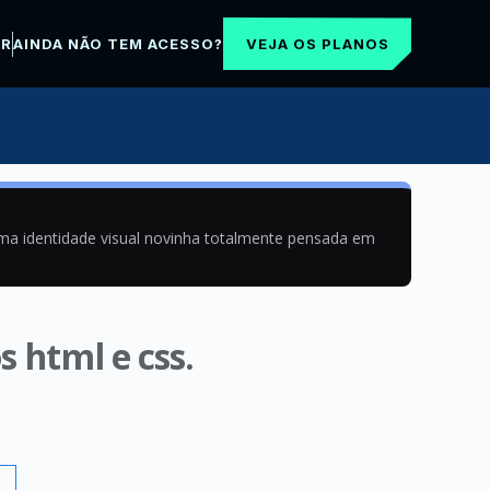
VEJA OS PLANOS
AR
AINDA NÃO TEM ACESSO?
uma identidade visual novinha totalmente pensada em
s html e css.