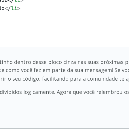
ado
</
li
>
do
</
li
>
inho dentro desse bloco cinza nas suas próximas p
te como você fez em parte da sua mensagem! Se voc
orir o seu código, facilitando para a comunidade te a
divididos logicamente. Agora que você relembrou o