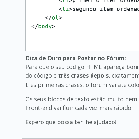
<
li
>
primeiro item orden
<
li
>
segundo item ordena
</
ol
>
</
body
>
Dica de Ouro para Postar no Fórum:
Para que o seu código HTML apareça bonit
do código e
três crases depois
, exatamen
três primeiras crases, o fórum vai até col
Os seus blocos de texto estão muito bem 
Front-end vai fluir cada vez mais rápido!
Espero que possa ter lhe ajudado!