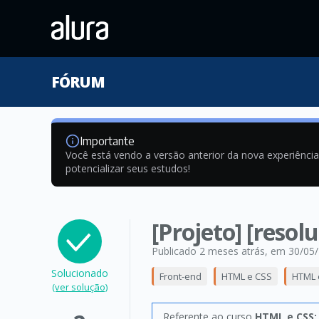
FÓRUM
Importante
Você está vendo a versão anterior da nova experiênci
potencializar seus estudos!
[Projeto] [resol
Publicado 2 meses atrás
, em 30/05
Solucionado
Front-end
HTML e CSS
HTML 
(ver solução)
Referente ao curso
HTML e CSS: