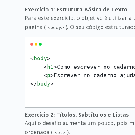
Exercício 1: Estrutura Básica de Texto
Para este exercício, o objetivo é utilizar a
página (
). O seu código estruturad
<body>
<
body
>
<
h1
>
Como escrever no cadern
<
p
>
Escrever no caderno ajud
</
body
>
Exercício 2: Títulos, Subtítulos e Listas
Aqui o desafio aumenta um pouco, pois mist
ordenada (
).
<ol>