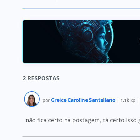
2
RESPOSTAS
Greice Caroline Santellano
por
|
1.1k
xp 
não fica certo na postagem, tá certo isso 