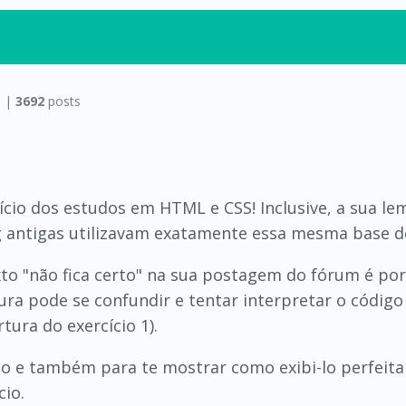
 |
3692
posts
ício dos estudos em HTML e CSS! Inclusive, a sua l
og antigas utilizavam exatamente essa mesma base d
texto "não fica certo" na sua postagem do fórum é 
lura pode se confundir e tentar interpretar o códi
ura do exercício 1).
eto e também para te mostrar como exibi-lo perfei
cio.