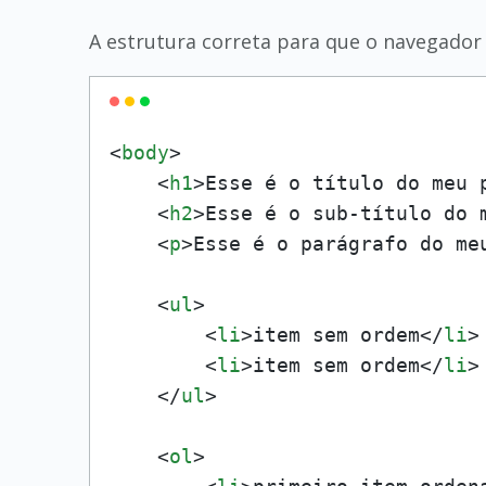
A estrutura correta para que o navegador 
<
body
>
<
h1
>
Esse é o título do meu 
<
h2
>
Esse é o sub-título do 
<
p
>
Esse é o parágrafo do me
<
ul
>
<
li
>
item sem ordem
</
li
>
<
li
>
item sem ordem
</
li
>
</
ul
>
<
ol
>