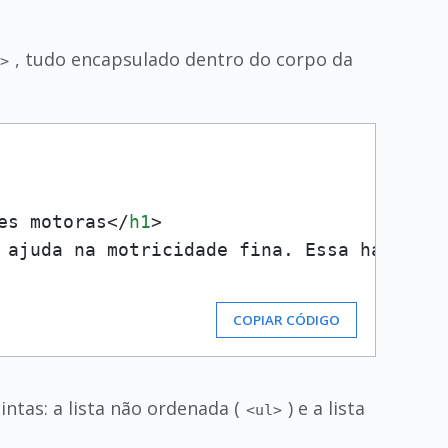
, tudo encapsulado dentro do corpo da
p>
es motoras
</
h1
>
 ajuda na motricidade fina. Essa habilida
COPIAR CÓDIGO
intas: a lista não ordenada (
) e a lista
<ul>