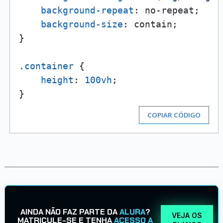
background-repeat
: no-repeat;

background-size
: contain;

}

.container
 {

height
: 
100vh
;

COPIAR CÓDIGO
AINDA NÃO FAZ PARTE DA
ALURA
?
VEJA OS
MATRICULE-SE E TENHA
ACESSO A