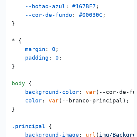
--botao-azul
: 
#167BF7
;

--cor-de-fundo
: 
#00030C
;

}

* {

margin
: 
0
;

padding
: 
0
;

}

body
 {

background-color
: 
var
(--cor-de-fu
color
: 
var
(--branco-principal);

}

.principal
 {

background-image
: 
url
(
img/Backgro