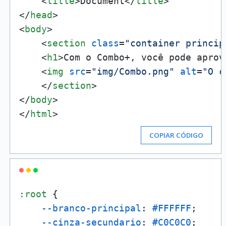
<
title
>
Document
</
title
>
</
head
>
<
body
>
<
section
class
=
"container princip
<
h1
>
Com o Combo+, você pode aprov
<
img
src
=
"img/Combo.png"
alt
=
"O c
</
section
>
</
body
>
</
html
>
COPIAR CÓDIGO
:root
 {

--branco-principal
: 
#FFFFFF
;

--cinza-secundario
: 
#C0C0C0
;
