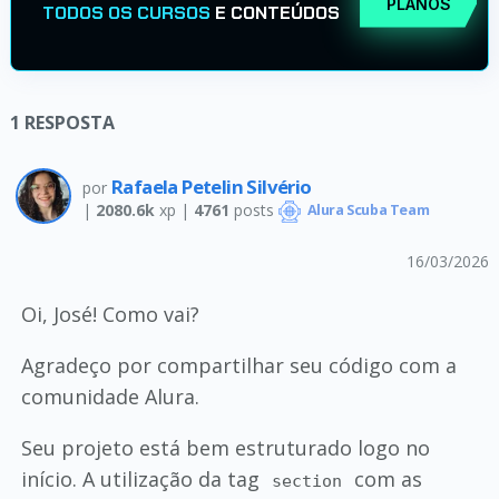
PLANOS
TODOS OS CURSOS
E CONTEÚDOS
1
RESPOSTA
Rafaela Petelin Silvério
por
|
2080.6k
xp |
4761
posts
Alura Scuba Team
16/03/2026
Oi, José! Como vai?
Agradeço por compartilhar seu código com a
comunidade Alura.
Seu projeto está bem estruturado logo no
início. A utilização da tag
com as
section