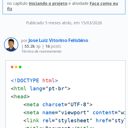
no capítulo
Iniciando o projeto
e atividade
Faça como eu
fiz
Publicado 5 meses atrás
, em 15/03/2026
Jose Luiz Vitorino Felisbino
por
|
55.2k
xp |
16
posts
Técnico de rastreamento
<!DOCTYPE 
html
>
<
html
lang
=
"pt-br"
>
<
head
>
<
meta
charset
=
"UTF-8"
>
<
meta
name
=
"viewport"
content
=
"wi
<
link
rel
=
"stylesheet"
href
=
"styl