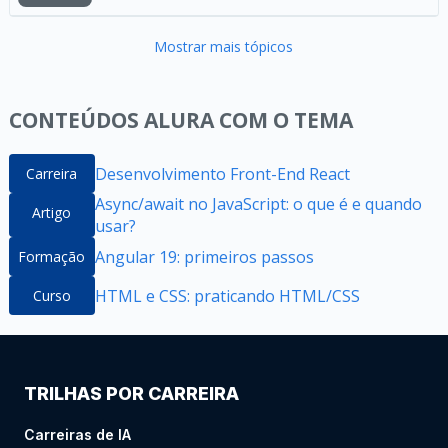
Mostrar mais tópicos
CONTEÚDOS ALURA COM O TEMA
Desenvolvimento Front-End React
Carreira
Async/await no JavaScript: o que é e quando
Artigo
usar?
Angular 19: primeiros passos
Formação
HTML e CSS: praticando HTML/CSS
Curso
TRILHAS POR CARREIRA
Carreiras de IA