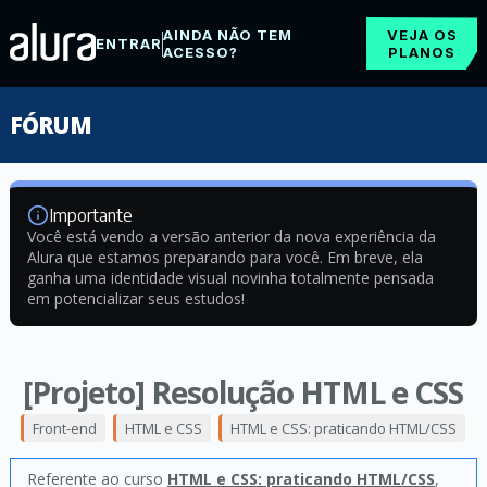
AINDA NÃO TEM
VEJA OS
ENTRAR
ACESSO?
PLANOS
FÓRUM
Importante
Você está vendo a versão anterior da nova experiência da
Alura que estamos preparando para você. Em breve, ela
ganha uma identidade visual novinha totalmente pensada
em potencializar seus estudos!
[Projeto] Resolução HTML e CSS
Front-end
HTML e CSS
HTML e CSS: praticando HTML/CSS
Referente ao curso
HTML e CSS: praticando HTML/CSS
,