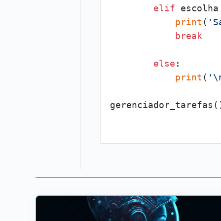
elif
 escolha
print
(
'S
break
else
:

print
(
'\