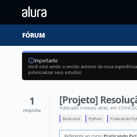
FÓRUM
Importante
Você está vendo a versão anterior da nova experiênci
potencializar seus estudos!
[Projeto] Resoluç
1
Publicado 4 meses atrás
, em 15/04/20
resposta
Back-end
Python
Praticando Py
Referente ao curso
Praticando Pyt