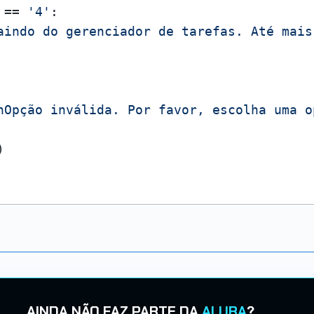
 == 
'4'
:

aindo do gerenciador de tarefas. Até mais
nOpção inválida. Por favor, escolha uma o
AINDA NÃO FAZ PARTE DA
ALURA
?