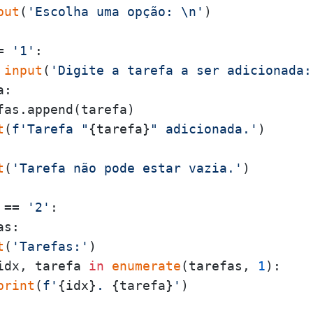
put
(
'Escolha uma opção: \n'
)

= 
'1'
:

 
input
(
'Digite a tarefa a ser adicionada:
:

fas.append(tarefa)

t
(
f'Tarefa "
{tarefa}
" adicionada.'
)

t
(
'Tarefa não pode estar vazia.'
)

 == 
'2'
:

s:

t
(
'Tarefas:'
)

idx, tarefa 
in
enumerate
(tarefas, 
1
):

print
(
f'
{idx}
. 
{tarefa}
'
)
