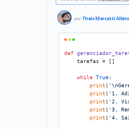
Thaís Marcatti Albi
por
def
gerenciador_tare
    tarefas = []

while
True
:

print
(
'\nGer
print
(
'1. Ad
print
(
'2. Vi
print
(
'3. Re
print
(
'4. Sa