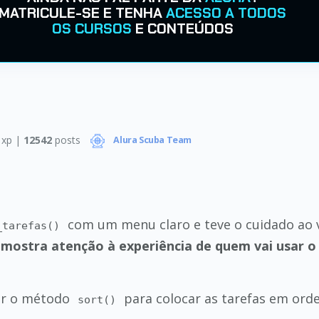
MATRICULE-SE E TENHA
ACESSO A TODOS
OS CURSOS
E CONTEÚDOS
xp |
12542
posts
Alura Scuba Team
com um menu claro e teve o cuidado ao 
_tarefas()
 mostra atenção à experiência de quem vai usar 
sar o método
para colocar as tarefas em ordem
sort()