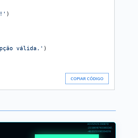
!'
)

pção válida.'
)

COPIAR CÓDIGO