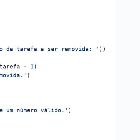
o da tarefa a ser removida: '
))

tarefa - 
1
)

movida.'
)

e um número válido.'
)
