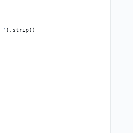
 '
).strip()
