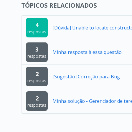
TÓPICOS RELACIONADOS
4
[Dúvida] Unable to locate construc
respostas
3
Minha resposta à essa questão:
respostas
2
[Sugestão] Correção para Bug
respostas
2
Minha solução - Gerenciador de tar
respostas