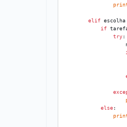
prin
elif
 escolha
if
 tarefa
try
:

                    
                    
exce
else
:

prin