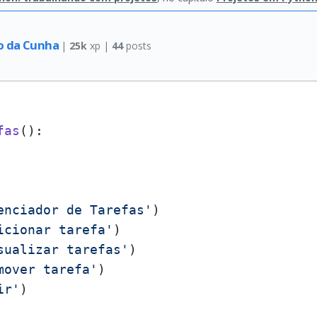
no da Cunha
|
25k
xp |
44
posts
fas
():

enciador de Tarefas'
)

icionar tarefa'
)

sualizar tarefas'
)

mover tarefa'
)

ir'
)
