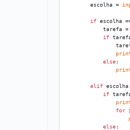
        escolha = 
in
if
 escolha =
            tarefa =
if
 tarefa
                tare
prin
else
:

prin
elif
 escolha
if
 tarefa
prin
for
 
else
:
