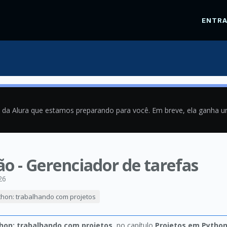
ENTR
a da Alura que estamos preparando para você. Em breve, ela ganha 
ão - Gerenciador de tarefas
26
thon: trabalhando com projetos
hon: trabalhando com projetos
, no capítulo
Projetos em Pytho