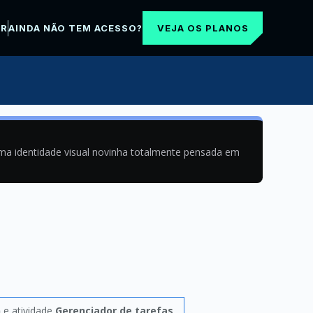
VEJA OS PLANOS
AR
AINDA NÃO TEM ACESSO?
uma identidade visual novinha totalmente pensada em
n
e atividade
Gerenciador de tarefas