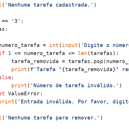
t
(
'Nenhuma tarefa cadastrada.'
)

 == 
'3'
:

s:

numero_tarefa = 
int
(
input
(
'Digite o númer
if
1
 <= numero_tarefa <= 
len
(tarefas):

    tarefa_removida = tarefas.pop(numero_
print
(
f'Tarefa "
{tarefa_removida}
" re
else
:

print
(
'Número de tarefa inválido.'
)

pt
 ValueError:

print
(
'Entrada inválida. Por favor, digit
t
(
'Nenhuma tarefa para remover.'
)
