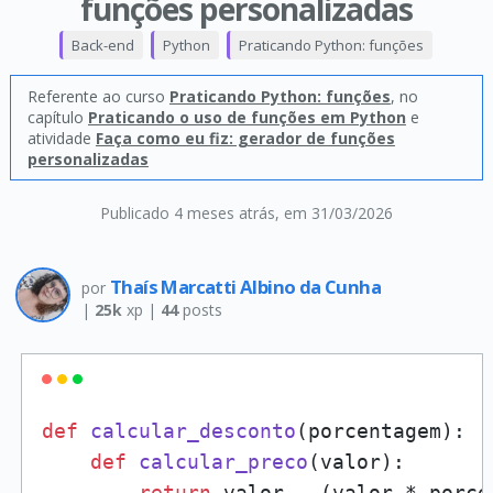
funções personalizadas
Back-end
Python
Praticando Python: funções
Referente ao curso
Praticando Python: funções
, no
capítulo
Praticando o uso de funções em Python
e
atividade
Faça como eu fiz: gerador de funções
personalizadas
Publicado 4 meses atrás
, em 31/03/2026
Thaís Marcatti Albino da Cunha
por
|
25k
xp |
44
posts
def
calcular_desconto
(
porcentagem
):

def
calcular_preco
(
valor
):

return
 valor - (valor * porce