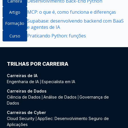
Desenvolvimento Back-End Python
Carreira
MCP: o que é, como funciona e diferenças
Artigo
Supabase: desenvolvendo backend com BaaS
Formação
e agentes de IA
Praticando Python: funções
Curso
TRILHAS POR CARREIRA
Carreiras de IA
Engenharia de IA
Especialista em IA
|
Carreiras de Dados
Ciência de Dados
Análise de Dados
Governança de
|
|
Dados
Carreiras de Cyber
Cloud Security
AppSec: Desenvolvimento Seguro de
|
Aplicações