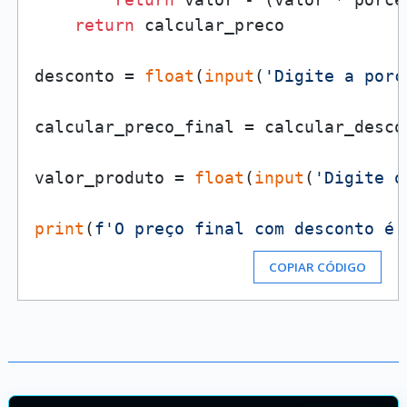
return
 calcular_preco

desconto = 
float
(
input
(
'Digite a porc
calcular_preco_final = calcular_descon
valor_produto = 
float
(
input
(
'Digite o
print
(
f'O preço final com desconto é:
COPIAR CÓDIGO