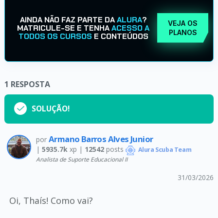
AINDA NÃO FAZ PARTE DA
ALURA
?
VEJA OS
MATRICULE-SE E TENHA
ACESSO A
PLANOS
TODOS OS CURSOS
E CONTEÚDOS
1
RESPOSTA
SOLUÇÃO!
Armano Barros Alves Junior
por
|
5935.7k
xp |
12542
posts
Alura Scuba Team
Analista de Suporte Educacional II
31/03/2026
Oi, Thaís! Como vai?