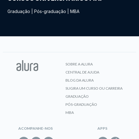
Graduação
|
Pós-graduação
|
MBA
SOBRE A ALURA
CENTRAL DE AJUDA
BLOG DA ALURA
SUGIRA UM CURSO OU CARREIRA
GRADUAÇÃO
PÓS-GRADUAÇÃO
MBA
ACOMPANHE-NOS
APPS