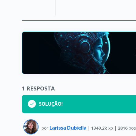
1
RESPOSTA
SOLUÇÃO!
Larissa Dubiella
por
|
1349.2k
xp |
2816
pos