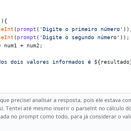
(
){

seInt
(
prompt
(
'Digite o primeiro número'
));
seInt
(
prompt
(
'Digite o segundo número'
));

 num1 + num2;

dos dois valores informados é 
${resultado
que precisei analisar a resposta, pois ele estava co
si. Tentei até mesmo inserir o parseInt no cálculo 
nada no prompt como todo, para já considerar o val