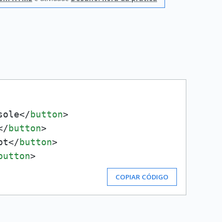
sole
</
button
>
</
button
>
pt
</
button
>
button
>
COPIAR CÓDIGO