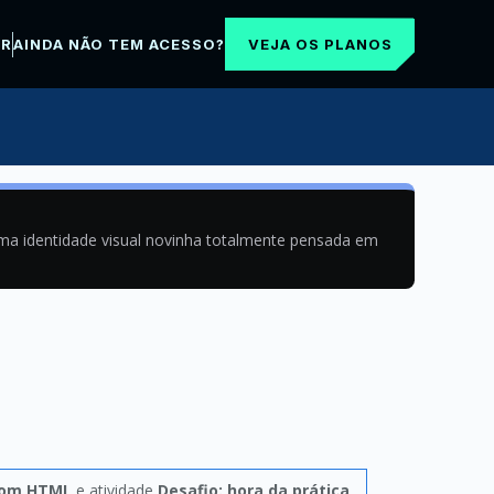
VEJA OS PLANOS
AR
AINDA NÃO TEM ACESSO?
uma identidade visual novinha totalmente pensada em
com HTML
e atividade
Desafio: hora da prática