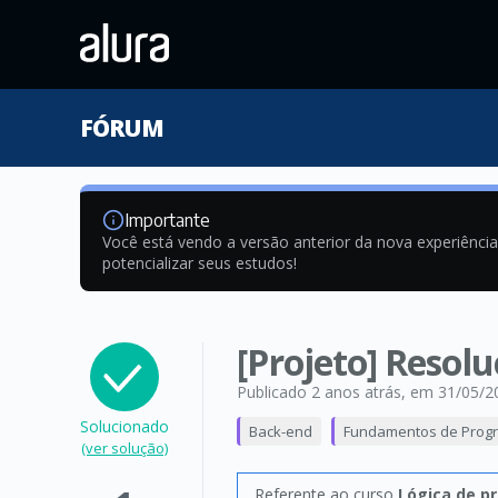
FÓRUM
Importante
Você está vendo a versão anterior da nova experiênci
potencializar seus estudos!
[Projeto] Resolu
Publicado 2 anos atrás
, em 31/05/2
Solucionado
Back-end
Fundamentos de Prog
(ver solução)
Referente ao curso
Lógica de p