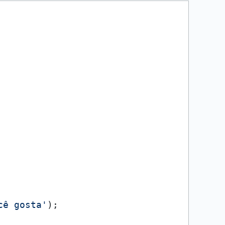
cê gosta'
);
