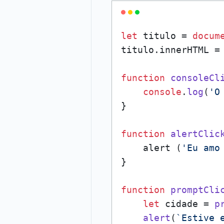
let
 titulo = 
docum
titulo.
innerHTML
 =
function
consoleCl
console
.
log
(
'O
}

function
alertClic
    alert (
'Eu amo
}

function
promptCli
let
 cidade = 
p
alert
(
`Estive 