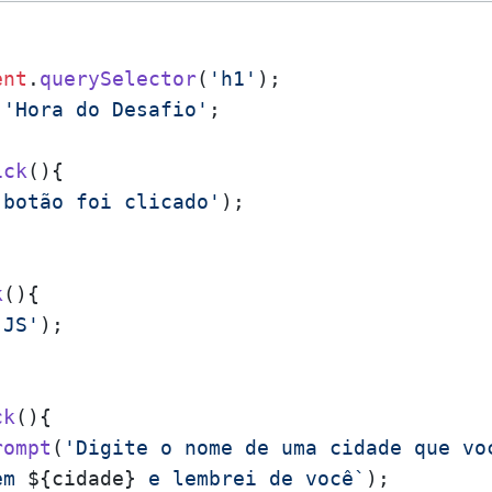
ent
.
querySelector
(
'h1'
);

 
'Hora do Desafio'
;

ick
(
){

 botão foi clicado'
);

k
(
){

 JS'
);

ck
(
){

rompt
(
'Digite o nome de uma cidade que vo
em 
${cidade}
 e lembrei de você`
);
