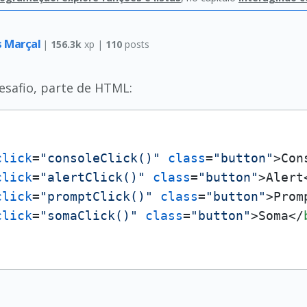
s Marçal
|
156.3k
xp |
110
posts
esafio, parte de HTML:
click
=
"consoleClick()"
class
=
"button"
>
Con
click
=
"alertClick()"
class
=
"button"
>
Alert
click
=
"promptClick()"
class
=
"button"
>
Prom
click
=
"somaClick()"
class
=
"button"
>
Soma
</