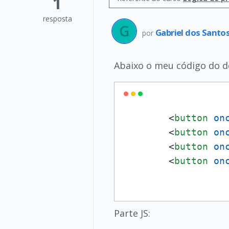
1
resposta
Gabriel dos Santo
por
Abaixo o meu código do d
<
button
on
<
button
on
<
button
on
<
button
on
Parte JS: