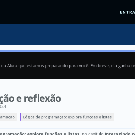
ENTR
a da Alura que estamos preparando para você. Em breve, ela ganha 
ção e reflexão
024
ramação
Lógica de programação: explore funções e listas
rogramação: explore funções e listas
, no capítulo
Interagindo 