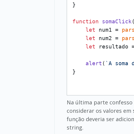
}

function
somaClick
let
 num1 = 
par
let
 num2 = 
par
let
 resultado =
alert
(
`A soma 
Na última parte confesso 
considerar os valores em 
função deveria ser adicio
string.