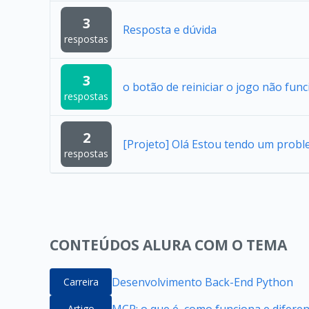
3
Resposta e dúvida
respostas
3
o botão de reiniciar o jogo não func
respostas
2
[Projeto] Olá Estou tendo um probl
respostas
CONTEÚDOS ALURA COM O TEMA
Desenvolvimento Back-End Python
Carreira
MCP: o que é, como funciona e difere
Artigo