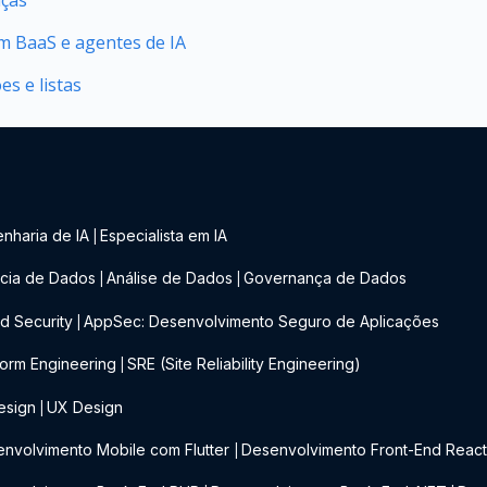
 BaaS e agentes de IA
s e listas
nharia de IA
Especialista em IA
|
cia de Dados
Análise de Dados
Governança de Dados
|
|
d Security
AppSec: Desenvolvimento Seguro de Aplicações
|
form Engineering
SRE (Site Reliability Engineering)
|
esign
UX Design
|
nvolvimento Mobile com Flutter
Desenvolvimento Front-End Reac
|