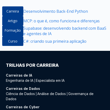
Desenvolvimento Back-End Python
Carreira
MCP: o que é, como funciona e diferenças
Artigo
Supabase: desenvolvendo backend com BaaS
Formação
e agentes de IA
C#: criando sua primeira aplicação
Curso
TRILHAS POR CARREIRA
Carreiras de IA
Engenharia de IA
Especialista em IA
|
Carreiras de Dados
Ciência de Dados
Análise de Dados
Governança de
|
|
Dados
Carreiras de Cyber