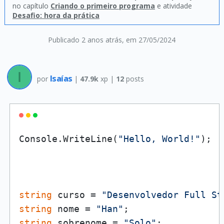
no capítulo
Criando o primeiro programa
e atividade
Desafio: hora da prática
Publicado 2 anos atrás
, em 27/05/2024
Isaías
por
|
47.9k
xp |
12
posts
Console.WriteLine(
"Hello, World!"
);

string
 curso = 
"Desenvolvedor Full St
string
 nome = 
"Han"
string
 sobrenome = 
"Solo"
;
