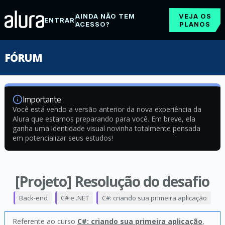
AINDA NÃO TEM
VEJA OS
ENTRAR
ACESSO?
PLANOS
FÓRUM
Importante
Você está vendo a versão anterior da nova experiência da
Alura que estamos preparando para você. Em breve, ela
ganha uma identidade visual novinha totalmente pensada
em potencializar seus estudos!
[Projeto] Resolução do desafio
Back-end
C# e .NET
C#: criando sua primeira aplicação
Referente ao curso
C#: criando sua primeira aplicação
,