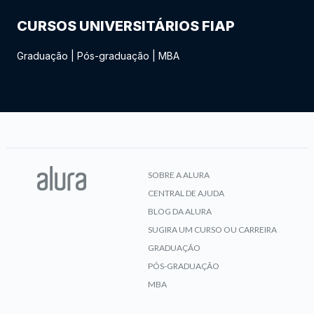
CURSOS UNIVERSITÁRIOS FIAP
Graduação
|
Pós-graduação
|
MBA
SOBRE A ALURA
CENTRAL DE AJUDA
BLOG DA ALURA
SUGIRA UM CURSO OU CARREIRA
GRADUAÇÃO
PÓS-GRADUAÇÃO
MBA