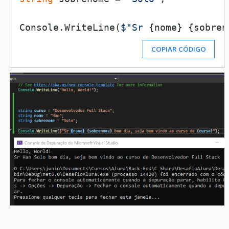
Console.WriteLine(
$"Sr 
{nome}
{sobren
COPIAR CÓDIGO