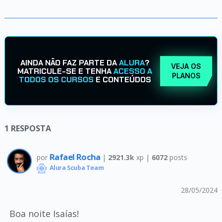
AINDA NÃO FAZ PARTE DA
ALURA
?
VEJA OS
MATRICULE-SE E TENHA
ACESSO A
PLANOS
TODOS OS CURSOS
E CONTEÚDOS
1
RESPOSTA
Rafael Rocha
por
|
2921.3k
xp |
6072
posts
Alura Scuba Team
28/05/2024
Boa noite Isaías!