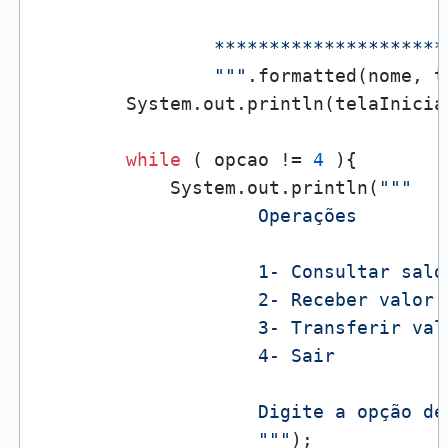
                *********************
                """
.formatted(nome, t
        System.out.println(telaInicial
while
 ( opcao != 
4
 ){

            System.out.println(
"""

                    Operações

                    1- Consultar saldo
                    2- Receber valor

                    3- Transferir valo
                    4- Sair

                    Digite a opção des
                    """
);
