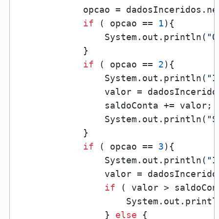
            opcao = dadosInceridos.nex
if
 ( opcao == 
1
){

                System.out.println(
"O
            }

if
 ( opcao == 
2
){

                System.out.println(
"I
                valor = dadosIncerido
                saldoConta += valor;

                System.out.println(
"S
            }

if
 ( opcao == 
3
){

                System.out.println(
"I
                valor = dadosIncerido
if
 ( valor > saldoCont
                    System.out.printl
                } 
else
 {
