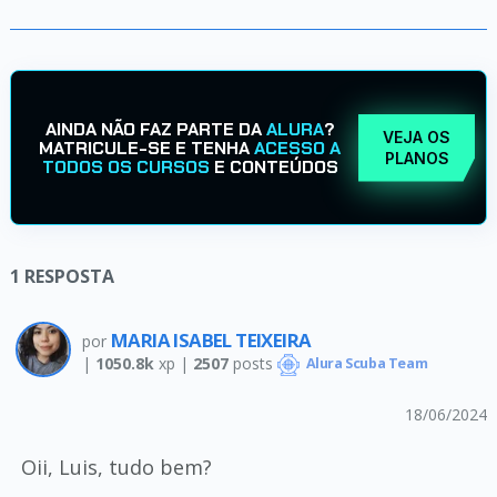
AINDA NÃO FAZ PARTE DA
ALURA
?
VEJA OS
MATRICULE-SE E TENHA
ACESSO A
PLANOS
TODOS OS CURSOS
E CONTEÚDOS
1
RESPOSTA
MARIA ISABEL TEIXEIRA
por
|
1050.8k
xp |
2507
posts
Alura Scuba Team
18/06/2024
Oii, Luis, tudo bem?