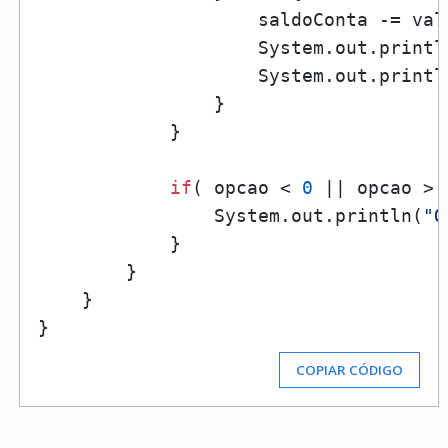
                    saldoConta -= valo
                    System.out.printl
                    System.out.printl
                }

            }

if
( opcao < 
0
 || opcao > 
                System.out.println(
"O
            }

        }

    }

COPIAR CÓDIGO