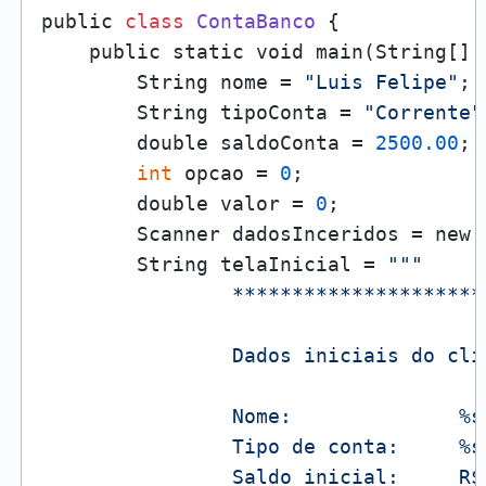
public 
class
ContaBanco
 {

    public static void main(String[] a
        String nome = 
"Luis Felipe"
;

        String tipoConta = 
"Corrente"
        double saldoConta = 
2500.00
;

int
 opcao = 
0
;

        double valor = 
0
;

        Scanner dadosInceridos = new 
        String telaInicial = 
"""

                *********************
                Dados iniciais do clie
                Nome:              %s

                Tipo de conta:     %s

                Saldo inicial:     R$ 