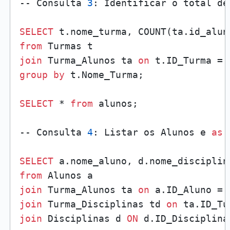
-- Consulta 
3
: Identificar o total de
SELECT
 t.nome_turma, COUNT(ta.id_alun
from
join
 Turma_Alunos ta 
on
group
by
 t.Nome_Turma;

SELECT
 * 
from
 alunos;

-- Consulta 
4
: Listar os Alunos e 
as
 
SELECT
from
join
 Turma_Alunos ta 
on
join
 Turma_Disciplinas td 
on
join
 Disciplinas d 
ON
 d.ID_Disciplina