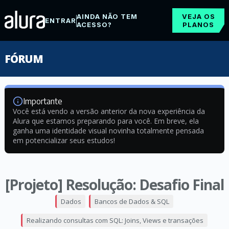
AINDA NÃO TEM
VEJA OS
ENTRAR
ACESSO?
PLANOS
FÓRUM
Importante
Você está vendo a versão anterior da nova experiência da
Alura que estamos preparando para você. Em breve, ela
ganha uma identidade visual novinha totalmente pensada
em potencializar seus estudos!
[Projeto] Resolução: Desafio Final
Dados
Bancos de Dados & SQL
Realizando consultas com SQL: Joins, Views e transações