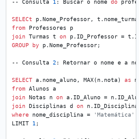
-- Consulta 
1
: Buscar o nome 
do
 profe
SELECt
from
join
 Turmas t 
on
GROUP
by
 p.Nome_Professor;

-- Consulta 
2
: Retornar o nome e a no
SELECT
 a.nome_aluno, MAX(n.nota) 
as
from
join
 Notas n 
on
join
 Disciplinas d 
on
where
 nome_disciplina = 
'Matemática'
LIMIT 
1
;
