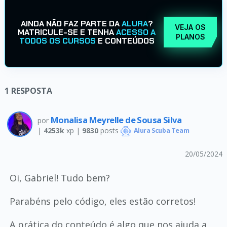
AINDA NÃO FAZ PARTE DA
ALURA
?
VEJA OS
MATRICULE-SE E TENHA
ACESSO A
PLANOS
TODOS OS CURSOS
E CONTEÚDOS
1
RESPOSTA
Monalisa Meyrelle de Sousa Silva
por
|
4253k
xp |
9830
posts
Alura Scuba Team
20/05/2024
Oi, Gabriel! Tudo bem?
Parabéns pelo código, eles estão corretos!
A prática do conteúdo é algo que nos ajuda a