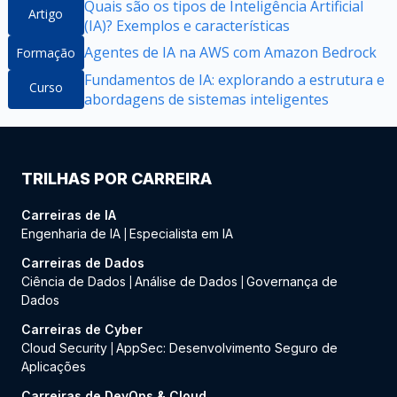
Quais são os tipos de Inteligência Artificial
Artigo
(IA)? Exemplos e características
Agentes de IA na AWS com Amazon Bedrock
Formação
Fundamentos de IA: explorando a estrutura e
Curso
abordagens de sistemas inteligentes
TRILHAS POR CARREIRA
Carreiras de IA
Engenharia de IA
Especialista em IA
|
Carreiras de Dados
Ciência de Dados
Análise de Dados
Governança de
|
|
Dados
Carreiras de Cyber
Cloud Security
AppSec: Desenvolvimento Seguro de
|
Aplicações
Carreiras de DevOps & Cloud