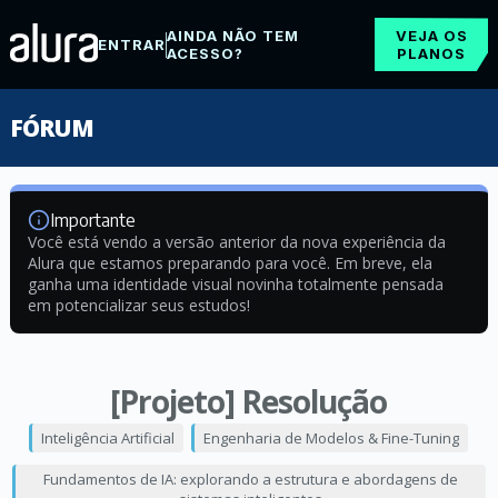
AINDA NÃO TEM
VEJA OS
ENTRAR
ACESSO?
PLANOS
FÓRUM
Importante
Você está vendo a versão anterior da nova experiência da
Alura que estamos preparando para você. Em breve, ela
ganha uma identidade visual novinha totalmente pensada
em potencializar seus estudos!
[Projeto] Resolução
Inteligência Artificial
Engenharia de Modelos & Fine-Tuning
Fundamentos de IA: explorando a estrutura e abordagens de