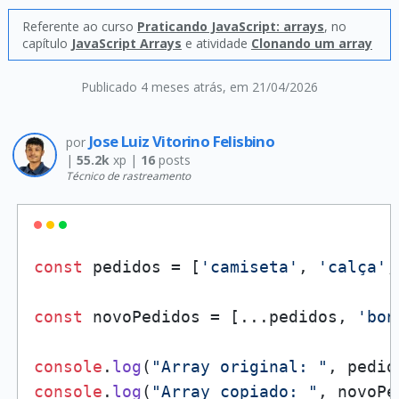
Referente ao curso
Praticando JavaScript: arrays
, no
capítulo
JavaScript Arrays
e atividade
Clonando um array
Publicado 4 meses atrás
, em 21/04/2026
Jose Luiz Vitorino Felisbino
por
|
55.2k
xp |
16
posts
Técnico de rastreamento
const
 pedidos = [
'camiseta'
, 
'calça'
,
const
 novoPedidos = [...pedidos, 
'bon
console
.
log
(
"Array original: "
console
.
log
(
"Array copiado: "
, novoPe