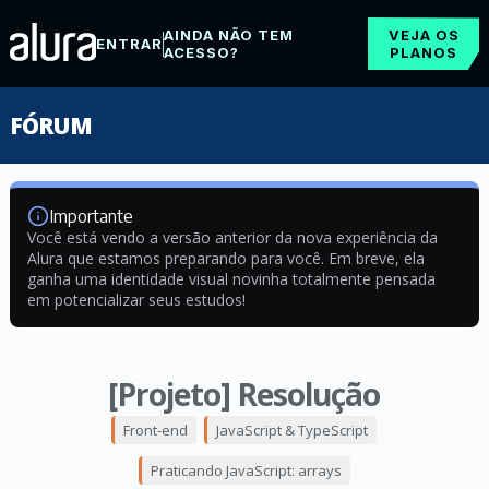
AINDA NÃO TEM
VEJA OS
ENTRAR
ACESSO?
PLANOS
FÓRUM
Importante
Você está vendo a versão anterior da nova experiência da
Alura que estamos preparando para você. Em breve, ela
ganha uma identidade visual novinha totalmente pensada
em potencializar seus estudos!
[Projeto] Resolução
Front-end
JavaScript & TypeScript
Praticando JavaScript: arrays