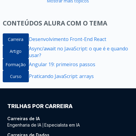
Mostrar mais tópicos
CONTEÚDOS ALURA COM O TEMA
Desenvolvimento Front-End React
Carreira
Async/await no JavaScript: o que é e quando
Artigo
usar?
Angular 19: primeiros passos
Formação
Praticando JavaScript: arrays
Curso
TRILHAS POR CARREIRA
Carreiras de IA
Engenharia de IA
Especialista em IA
|
Carreiras de Dados