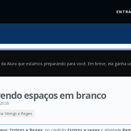
ENTR
a da Alura que estamos preparando para você. Em breve, ela ganha 
vendo espaços em branco
/2026
va: Strings e Regex
ava: Strings e Regex
, no capítulo
Strings e regex
e atividade
Rem