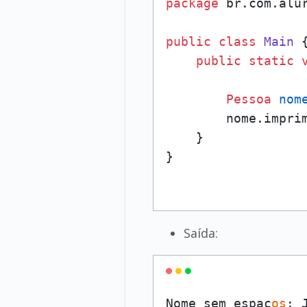
package
 br.com.alur
public
class
Main
 {
public
static
Pessoa
nom
        nome.imprim
    }

Saída:
Nome sem espaç
os