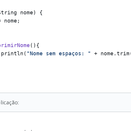
String nome
)
 {

 nome;

primirNome
()
{

.println(
"Nome sem espaços: "
 + nome.trim(
licação: