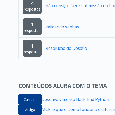
4
não consigo fazer submissão do bo
respostas
1
validando senhas
respostas
1
Resolução do Desafio
respostas
CONTEÚDOS ALURA COM O TEMA
Desenvolvimento Back-End Python
Carreira
MCP: o que é, como funciona e difere
Artigo