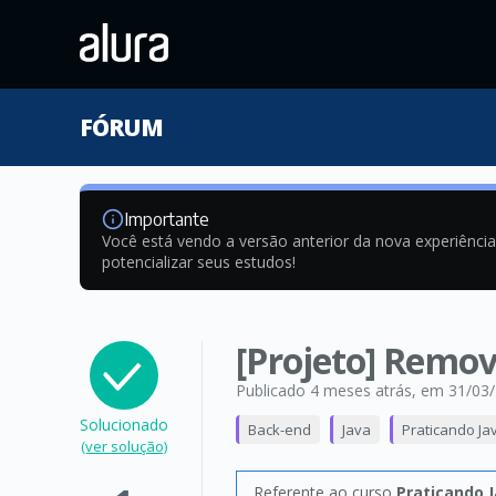
FÓRUM
Importante
Você está vendo a versão anterior da nova experiênci
potencializar seus estudos!
[Projeto] Remo
Publicado 4 meses atrás
, em 31/03
Solucionado
Back-end
Java
Praticando Ja
(ver solução)
Referente ao curso
Praticando J