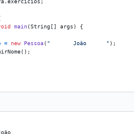
a.exercicios;



void
main
(String[] args)
 {

e
=
new
Pessoa
(
"       João      "
);

irNome();
