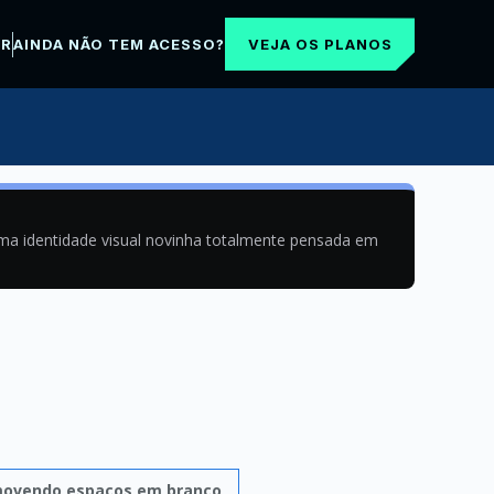
VEJA OS PLANOS
AR
AINDA NÃO TEM ACESSO?
uma identidade visual novinha totalmente pensada em
ovendo espaços em branco