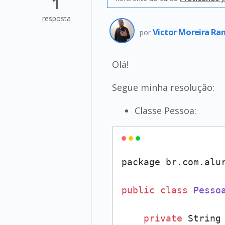
1
resposta
Victor Moreira R
por
Olá!
Segue minha resolução:
Classe Pessoa:
package br.com.alur
public
class
Pesso
private
 String 