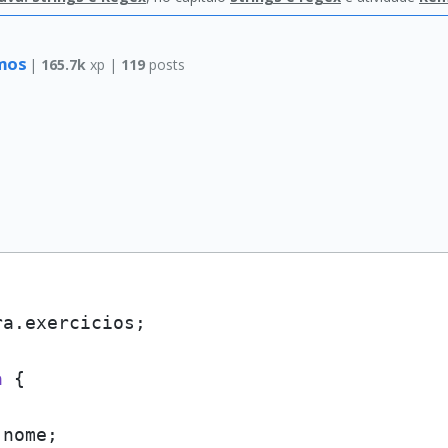
amos
|
165.7k
xp |
119
posts
a.exercicios;

a
 {

nome;
