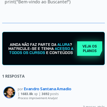
print("Bem-vindo ao Buscante!")
AINDA NÃO FAZ PARTE DA
ALURA
?
VEJA OS
MATRICULE-SE E TENHA
ACESSO A
PLANOS
TODOS OS CURSOS
E CONTEÚDOS
1
RESPOSTA
Evandro Santana Amadio
por
|
1683.8k
xp |
3692
posts
Process Improvement Analyst
3 meses atrás