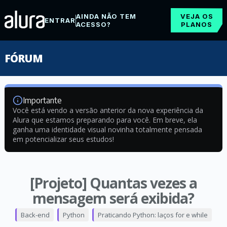
AINDA NÃO TEM
VEJA OS
ENTRAR
ACESSO?
PLANOS
FÓRUM
Importante
Você está vendo a versão anterior da nova experiência da
Alura que estamos preparando para você. Em breve, ela
ganha uma identidade visual novinha totalmente pensada
em potencializar seus estudos!
[Projeto] Quantas vezes a
mensagem será exibida?
Back-end
Python
Praticando Python: laços for e while