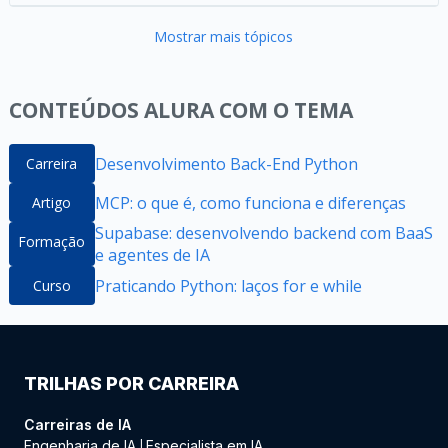
Mostrar mais tópicos
CONTEÚDOS ALURA COM O TEMA
Desenvolvimento Back-End Python
Carreira
MCP: o que é, como funciona e diferenças
Artigo
Supabase: desenvolvendo backend com BaaS
Formação
e agentes de IA
Praticando Python: laços for e while
Curso
TRILHAS POR CARREIRA
Carreiras de IA
Engenharia de IA
Especialista em IA
|