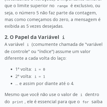
que o limite superior no
é exclusivo, ou
range
seja, o número 5 não faz parte da contagem,
mas como começamos do zero, a mensagem é
exibida as 5 vezes desejadas.
2. O Papel da Variável
i
A variável
(comumente chamada de "variável
i
de controle" ou "índice") assume um valor
diferente a cada volta do laço:
1ª volta:
i = 0
2ª volta:
i = 1
... e assim por diante até o 4.
Mesmo que você não use o valor de
dentro
i
do
, ele é essencial para que o
saiba
print
for