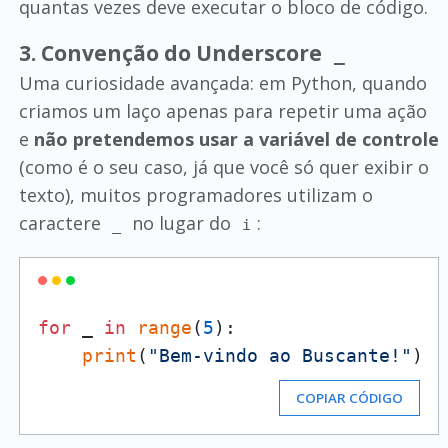
quantas vezes deve executar o bloco de código.
3. Convenção do Underscore
_
Uma curiosidade avançada: em Python, quando
criamos um laço apenas para repetir uma ação
e
não pretendemos usar a variável de controle
(como é o seu caso, já que você só quer exibir o
texto), muitos programadores utilizam o
caractere
no lugar do
:
_
i
for
 _ 
in
range
(
5
):

print
(
"Bem-vindo ao Buscante!"
COPIAR CÓDIGO