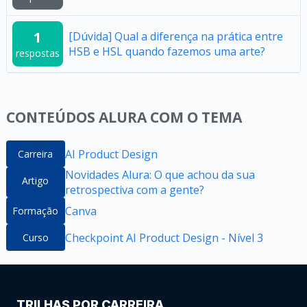
1
[Dúvida] Qual a diferença na prática entre
HSB e HSL quando fazemos uma arte?
respostas
CONTEÚDOS ALURA COM O TEMA
AI Product Design
Carreira
Novidades Alura: O que achou da sua
Artigo
retrospectiva com a gente?
Canva
Formação
Checkpoint AI Product Design - Nível 3
Curso
TRILHAS POR CARREIRA