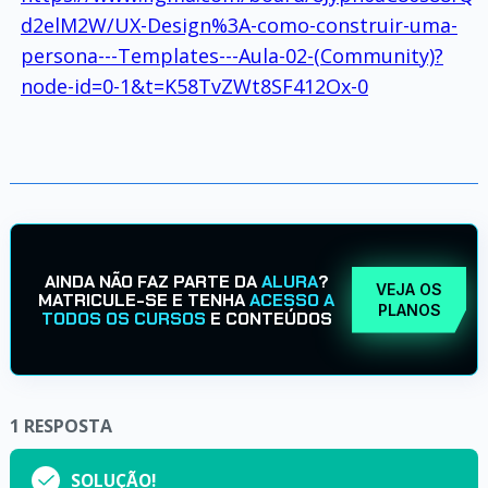
d2elM2W/UX-Design%3A-como-construir-uma-
persona---Templates---Aula-02-(Community)?
node-id=0-1&t=K58TvZWt8SF412Ox-0
AINDA NÃO FAZ PARTE DA
ALURA
?
VEJA OS
MATRICULE-SE E TENHA
ACESSO A
PLANOS
TODOS OS CURSOS
E CONTEÚDOS
1
RESPOSTA
SOLUÇÃO!