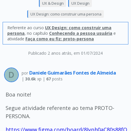
UX & Design
UX Design
UX Design: como construir uma persona
Referente ao curso
UX Design: como construir uma
persona
, no capítulo
Conhecendo a pessoa usuária
e
atividade
Faça como eu fiz: proto-persona
Publicado 2 anos atrás
, em 01/07/2024
Daniele Guimarães Fontes de Almeida
por
|
30.6k
xp |
67
posts
Boa noite!
Segue atividade referente ao tema PROTO-
PERSONA.
https://www.figma.com/board/8Jyph0aC80s88fQ