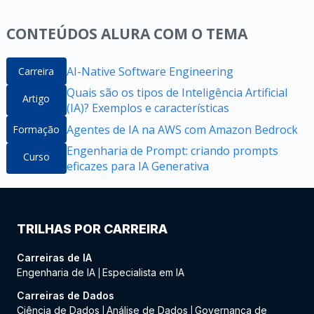
CONTEÚDOS ALURA COM O TEMA
AI-Native Software Engineering
Carreira
Quais são os tipos de Inteligência Artificial
Artigo
(IA)? Exemplos e características
Agentes de IA na AWS com Amazon Bedrock
Formação
Engenharia de Prompt: criando prompts
Curso
eficazes para IA Generativa
TRILHAS POR CARREIRA
Carreiras de IA
Engenharia de IA
Especialista em IA
|
Carreiras de Dados
Ciência de Dados
Análise de Dados
Governança de
|
|