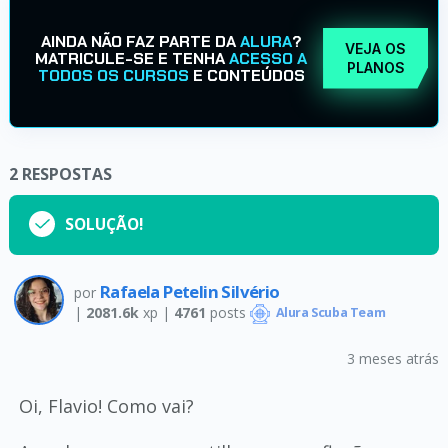
AINDA NÃO FAZ PARTE DA
ALURA
?
VEJA OS
MATRICULE-SE E TENHA
ACESSO A
PLANOS
TODOS OS CURSOS
E CONTEÚDOS
2
RESPOSTAS
SOLUÇÃO!
Rafaela Petelin Silvério
por
|
2081.6k
xp |
4761
posts
Alura Scuba Team
3 meses atrás
Oi, Flavio! Como vai?