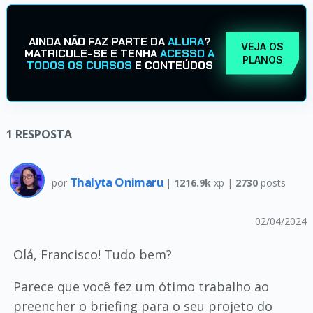
AINDA NÃO FAZ PARTE DA
ALURA
?
VEJA OS
MATRICULE-SE E TENHA
ACESSO A
PLANOS
TODOS OS CURSOS
E CONTEÚDOS
1
RESPOSTA
Thalyta Onimaru
por
|
1216.9k
xp |
2730
posts
02/04/2024
Olá, Francisco! Tudo bem?
Parece que você fez um ótimo trabalho ao
preencher o briefing para o seu projeto do