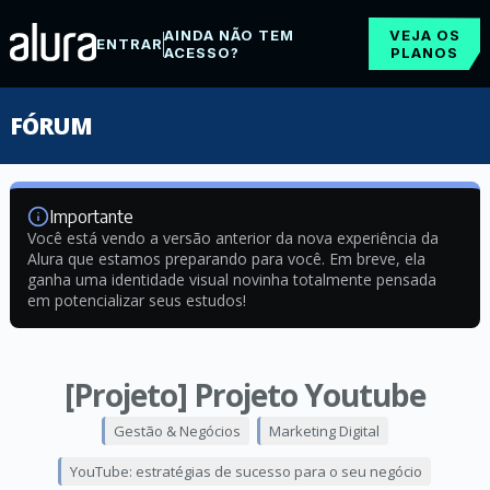
AINDA NÃO TEM
VEJA OS
ENTRAR
ACESSO?
PLANOS
FÓRUM
Importante
Você está vendo a versão anterior da nova experiência da
Alura que estamos preparando para você. Em breve, ela
ganha uma identidade visual novinha totalmente pensada
em potencializar seus estudos!
[Projeto] Projeto Youtube
Gestão & Negócios
Marketing Digital
YouTube: estratégias de sucesso para o seu negócio