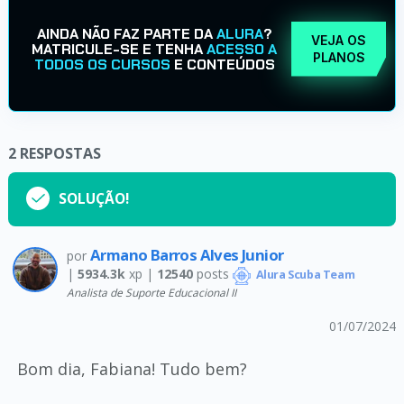
AINDA NÃO FAZ PARTE DA
ALURA
?
VEJA OS
MATRICULE-SE E TENHA
ACESSO A
PLANOS
TODOS OS CURSOS
E CONTEÚDOS
2
RESPOSTAS
SOLUÇÃO!
Armano Barros Alves Junior
por
|
5934.3k
xp |
12540
posts
Alura Scuba Team
Analista de Suporte Educacional II
01/07/2024
Bom dia, Fabiana! Tudo bem?