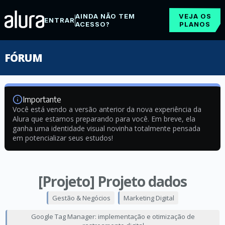
AINDA NÃO TEM
VEJA OS
ENTRAR
ACESSO?
PLANOS
FÓRUM
Importante
Você está vendo a versão anterior da nova experiência da
Alura que estamos preparando para você. Em breve, ela
ganha uma identidade visual novinha totalmente pensada
em potencializar seus estudos!
[Projeto] Projeto dados
Gestão & Negócios
Marketing Digital
Google Tag Manager: implementação e otimização de