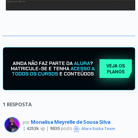
AINDA NÃO FAZ PARTE DA
ALURA
?
VEJA OS
MATRICULE-SE E TENHA
ACESSO A
PLANOS
TODOS OS CURSOS
E CONTEÚDOS
1
RESPOSTA
Monalisa Meyrelle de Sousa Silva
por
|
4253k
xp |
9830
posts
Alura Scuba Team