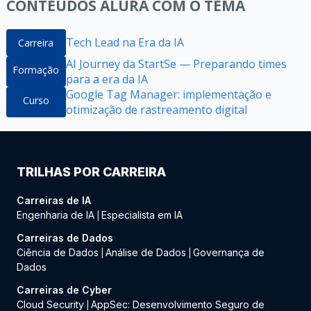
CONTEÚDOS ALURA COM O TEMA
Tech Lead na Era da IA
Carreira
AI Journey da StartSe — Preparando times
Formação
para a era da IA
Google Tag Manager: implementação e
Curso
otimização de rastreamento digital
TRILHAS POR CARREIRA
Carreiras de IA
Engenharia de IA
Especialista em IA
|
Carreiras de Dados
Ciência de Dados
Análise de Dados
Governança de
|
|
Dados
Carreiras de Cyber
Cloud Security
AppSec: Desenvolvimento Seguro de
|