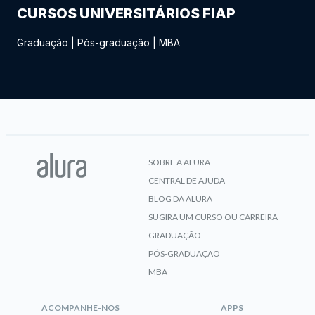
CURSOS UNIVERSITÁRIOS FIAP
Graduação
|
Pós-graduação
|
MBA
SOBRE A ALURA
CENTRAL DE AJUDA
BLOG DA ALURA
SUGIRA UM CURSO OU CARREIRA
GRADUAÇÃO
PÓS-GRADUAÇÃO
MBA
ACOMPANHE-NOS
APPS