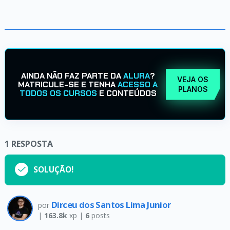
AINDA NÃO FAZ PARTE DA
ALURA
?
VEJA OS
MATRICULE-SE E TENHA
ACESSO A
PLANOS
TODOS OS CURSOS
E CONTEÚDOS
1
RESPOSTA
SOLUÇÃO!
Dirceu dos Santos Lima Junior
por
|
163.8k
xp |
6
posts