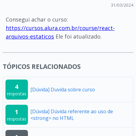
31/03/2024
Consegui achar o curso:
https://cursos.alura.com.br/course/react-
arquivos-estaticos
Ele foi atualizado.
TÓPICOS RELACIONADOS
4
[Dúvida] Duvida sobre curso
respostas
1
[Dúvida] Dúvida referente ao uso de
<strong> no HTML
respostas