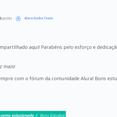
6
posts
Alura Scuba Team
ompartilhado aqui! Parabéns pelo esforço e dedicaçã
z mais!
sempre com o fórum da comunidade Alura! Bons estu
 como solucionado ✓
. Bons Estudos!