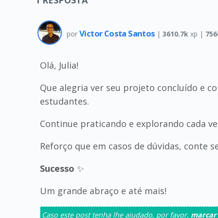
1
RESPOSTA
Victor Costa Santos
por
|
3610.7k
xp |
756
Olá, Julia!
Que alegria ver seu projeto concluído e c
estudantes.
Continue praticando e explorando cada ve
Reforço que em casos de dúvidas, conte 
Sucesso
✨
Um grande abraço e até mais!
Caso este post tenha lhe ajudado, por favor,
marcar