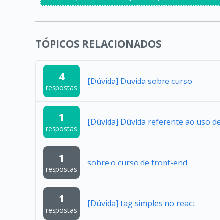
TÓPICOS RELACIONADOS
4
[Dúvida] Duvida sobre curso
respostas
1
[Dúvida] Dúvida referente ao uso 
respostas
1
sobre o curso de front-end
respostas
1
[Dúvida] tag simples no react
respostas