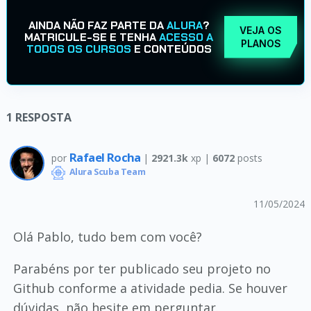
AINDA NÃO FAZ PARTE DA
ALURA
?
VEJA OS
MATRICULE-SE E TENHA
ACESSO A
PLANOS
TODOS OS CURSOS
E CONTEÚDOS
1
RESPOSTA
Rafael Rocha
por
|
2921.3k
xp |
6072
posts
Alura Scuba Team
11/05/2024
Olá Pablo, tudo bem com você?
Parabéns por ter publicado seu projeto no
Github conforme a atividade pedia. Se houver
dúvidas, não hesite em perguntar.