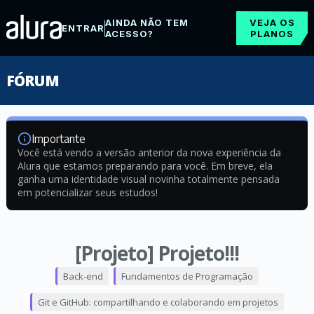
AINDA NÃO TEM
VEJA OS
ENTRAR
ACESSO?
PLANOS
FÓRUM
Importante
Você está vendo a versão anterior da nova experiência da
Alura que estamos preparando para você. Em breve, ela
ganha uma identidade visual novinha totalmente pensada
em potencializar seus estudos!
[Projeto] Projeto!!!
Back-end
Fundamentos de Programação
Git e GitHub: compartilhando e colaborando em projetos