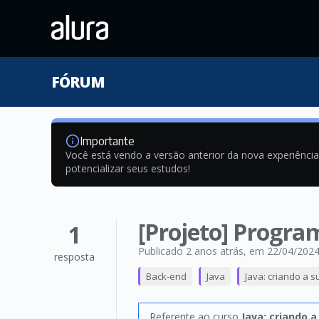
FÓRUM
Importante
Você está vendo a versão anterior da nova experiênci
potencializar seus estudos!
[Projeto] Progr
1
Publicado 2 anos atrás
, em 22/04/202
resposta
Back-end
Java
Java: criando a s
Referente ao curso
Java: criando a