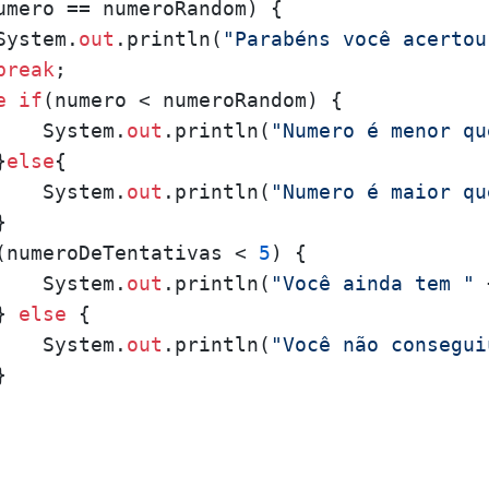
umero == numeroRandom) {

System.
out
.println(
"Parabéns você acertou
break
;

e
if
(numero < numeroRandom) {

    System.
out
.println(
"Numero é menor qu
}
else
{

    System.
out
.println(
"Numero é maior qu


(numeroDeTentativas < 
5
) {

    System.
out
.println(
"Você ainda tem "
 
} 
else
 {

    System.
out
.println(
"Você não consegui

