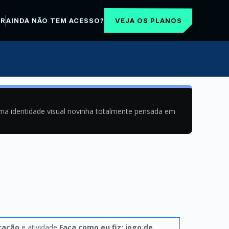
VEJA OS PLANOS
AR
AINDA NÃO TEM ACESSO?
uma identidade visual novinha totalmente pensada em
icação
e atividade
Faça como eu fiz: jogo de