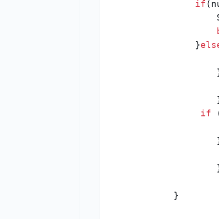
if
(n
                    
                }
els
                    
                    
                    
                    }
if
 
                    
                    
                    
                    }