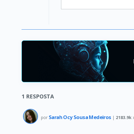
1
RESPOSTA
Sarah Ocy Sousa Medeiros
por
|
2183.9k