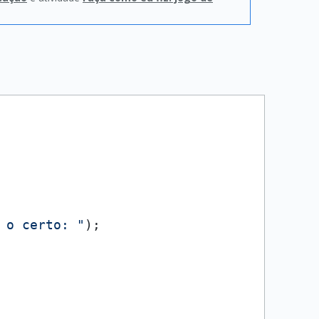
 o certo: "
);
