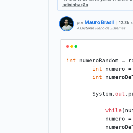
adivinhação
Mauro Brasil
por
|
12.3k
x
Assistente Pleno de Sistemas
int
 numeroRandom = r
int
 numero =
int
 numeroDe
        System.
out
.p
while
(nu
            numero = 
            numeroDeT