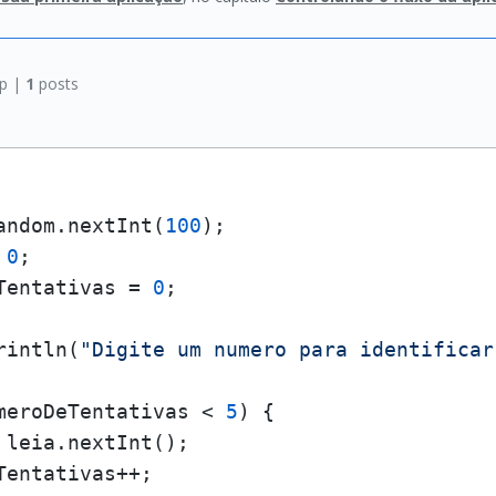
p |
1
posts
andom.nextInt(
100
);

 
0
;

Tentativas = 
0
;

rintln(
"Digite um numero para identificar
meroDeTentativas < 
5
) {

leia.nextInt();	

entativas++;
