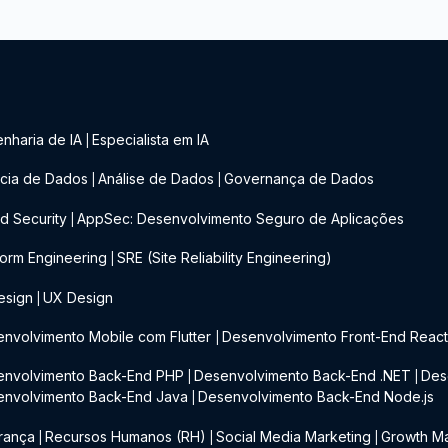
nharia de IA
Especialista em IA
|
cia de Dados
Análise de Dados
Governança de Dados
|
|
d Security
AppSec: Desenvolvimento Seguro de Aplicações
|
form Engineering
SRE (Site Reliability Engineering)
|
esign
UX Design
|
nvolvimento Mobile com Flutter
Desenvolvimento Front-End Reac
|
envolvimento Back-End PHP
Desenvolvimento Back-End .NET
Des
|
|
envolvimento Back-End Java
Desenvolvimento Back-End Node.js
|
rança
Recursos Humanos (RH)
Social Media Marketing
Growth Ma
|
|
|