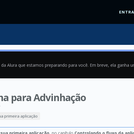
ENTR
a da Alura que estamos preparando para você. Em breve, ela ganha 
ama para Advinhação
4
ua primeira aplicação
 sua primeira aplicação
, no capítulo
Controlando o fluxo da apl