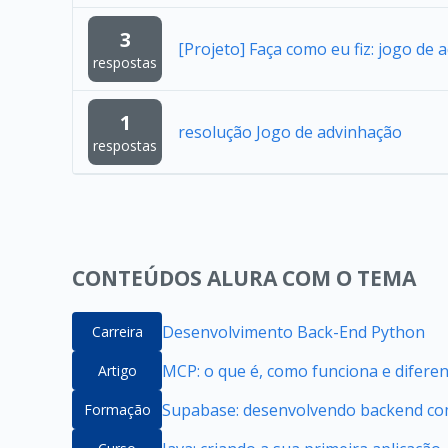
3
[Projeto] Faça como eu fiz: jogo de 
respostas
1
resolução Jogo de advinhação
respostas
CONTEÚDOS ALURA COM O TEMA
Desenvolvimento Back-End Python
Carreira
MCP: o que é, como funciona e difere
Artigo
Supabase: desenvolvendo backend com
Formação