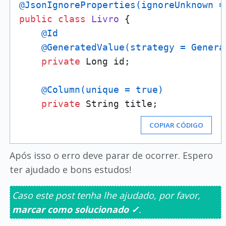
@JsonIgnoreProperties(ignoreUnknown =
public
class
Livro
 {

@Id
@GeneratedValue(strategy = Genera
private
 Long id;

@Column(unique = true)
private
COPIAR CÓDIGO
Após isso o erro deve parar de ocorrer. Espero
ter ajudado e bons estudos!
Caso este post tenha lhe ajudado, por favor,
marcar como solucionado ✓
.