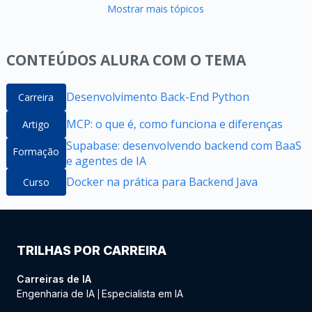
Mostrar mais tópicos
CONTEÚDOS ALURA COM O TEMA
Desenvolvimento Back-End Python
Carreira
MCP: o que é, como funciona e diferenças
Artigo
Supabase: desenvolvendo backend com BaaS
Formação
e agentes de IA
Docker na prática para Backend Java
Curso
TRILHAS POR CARREIRA
Carreiras de IA
Engenharia de IA
Especialista em IA
|