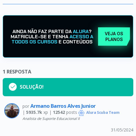
AINDA NÃO FAZ PARTE DA
ALURA
?
VEJA OS
MATRICULE-SE E TENHA
ACESSO A
PLANOS
TODOS OS CURSOS
E CONTEÚDOS
1
RESPOSTA
SOLUÇÃO!
Armano Barros Alves Junior
por
|
5935.7k
xp |
12542
posts
Alura Scuba Team
Analista de Suporte Educacional II
31/05/2024