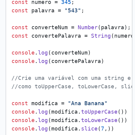
const
 numero = 
345
const
 palavra = 
"543"
;

const
 converteNum = 
Number
const
 convertePalavra = 
String
(numero)
console
.
log
console
.
log
(convertePalavra)

//Crie uma variável com uma string e 
//como toUpperCase, toLowerCase, slic
const
 modifica = 
"Ana Banana"
console
.
log
(modifica.
toUpperCase
console
.
log
(modifica.
toLowerCase
console
.
log
(modifica.
slice
(
7