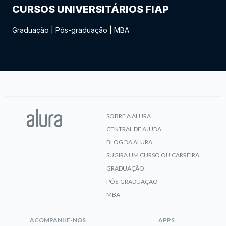
CURSOS UNIVERSITÁRIOS FIAP
Graduação
|
Pós-graduação
|
MBA
SOBRE A ALURA
CENTRAL DE AJUDA
BLOG DA ALURA
SUGIRA UM CURSO OU CARREIRA
GRADUAÇÃO
PÓS-GRADUAÇÃO
MBA
ACOMPANHE-NOS
APPS