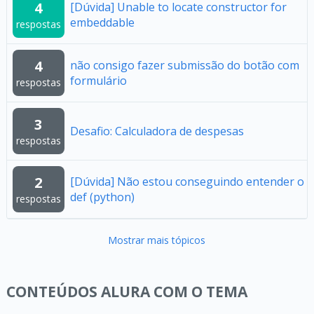
4
[Dúvida] Unable to locate constructor for
embeddable
respostas
4
não consigo fazer submissão do botão com
formulário
respostas
3
Desafio: Calculadora de despesas
respostas
2
[Dúvida] Não estou conseguindo entender o
def (python)
respostas
Mostrar mais tópicos
CONTEÚDOS ALURA COM O TEMA