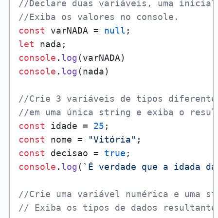
//Declare duas variáveis, uma inicial
//Exiba os valores no console.
const
 varNADA = 
null
let
console
.
log
console
.
log
(nada)

//Crie 3 variáveis de tipos diferente
//em uma única string e exiba o resul
const
 idade = 
25
const
 nome = 
"Vitória"
const
 decisao = 
true
console
.
log
(
`É verdade que a idada da
//Crie uma variável numérica e uma st
// Exiba os tipos de dados resultante