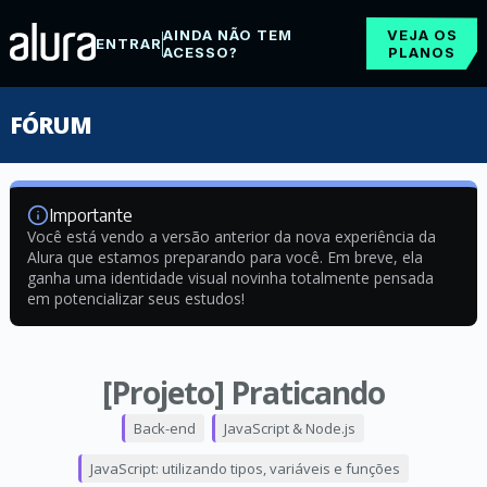
AINDA NÃO TEM
VEJA OS
ENTRAR
ACESSO?
PLANOS
FÓRUM
Importante
Você está vendo a versão anterior da nova experiência da
Alura que estamos preparando para você. Em breve, ela
ganha uma identidade visual novinha totalmente pensada
em potencializar seus estudos!
[Projeto] Praticando
Back-end
JavaScript & Node.js
JavaScript: utilizando tipos, variáveis e funções