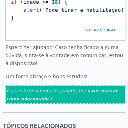
if
 (idade >= 
18
) {

alert
(
'Pode tirar a habilitação!'
COPIAR CÓDIGO
Espero ter ajudado! Caso tenha ficado alguma
dúvida, sinta-se à vontade em comunicar, estou
à disposição!
Um forte abraço e bons estudos!
Caso este post tenha te ajudado, por favor,
marcar
como solucionado ✓
TÓPICOS RELACIONADOS