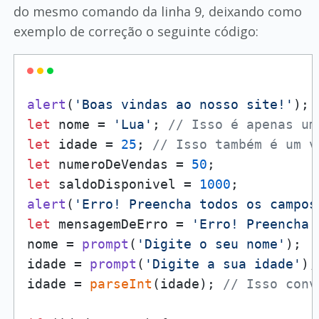
do mesmo comando da linha 9, deixando como
exemplo de correção o seguinte código:
alert
(
'Boas vindas ao nosso site!'
let
 nome = 
'Lua'
; 
// Isso é apenas um
let
 idade = 
25
; 
// Isso também é um v
let
 numeroDeVendas = 
50
let
 saldoDisponivel = 
1000
alert
(
'Erro! Preencha todos os campos
let
 mensagemDeErro = 
'Erro! Preencha 
nome = 
prompt
(
'Digite o seu nome'
);

idade = 
prompt
(
'Digite a sua idade'
);

idade = 
parseInt
(idade); 
// Isso conv