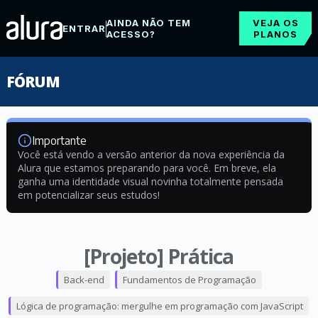
AINDA NÃO TEM
VEJA OS
ENTRAR
ACESSO?
PLANOS
FÓRUM
Importante
Você está vendo a versão anterior da nova experiência da
Alura que estamos preparando para você. Em breve, ela
ganha uma identidade visual novinha totalmente pensada
em potencializar seus estudos!
[Projeto] Prática
Back-end
Fundamentos de Programação
Lógica de programação: mergulhe em programação com JavaScript