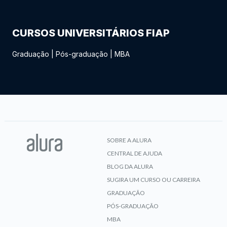
CURSOS UNIVERSITÁRIOS FIAP
Graduação
|
Pós-graduação
|
MBA
SOBRE A ALURA
CENTRAL DE AJUDA
BLOG DA ALURA
SUGIRA UM CURSO OU CARREIRA
GRADUAÇÃO
PÓS-GRADUAÇÃO
MBA