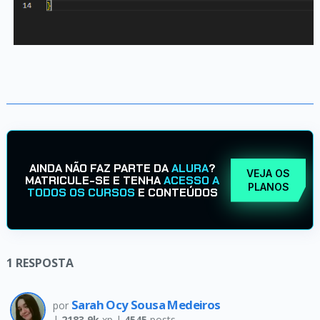
AINDA NÃO FAZ PARTE DA
ALURA
?
VEJA OS
MATRICULE-SE E TENHA
ACESSO A
PLANOS
TODOS OS CURSOS
E CONTEÚDOS
1
RESPOSTA
Sarah Ocy Sousa Medeiros
por
|
2183.9k
xp |
4545
posts