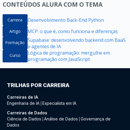
CONTEÚDOS ALURA COM O TEMA
Desenvolvimento Back-End Python
Carreira
MCP: o que é, como funciona e diferenças
Artigo
Supabase: desenvolvendo backend com BaaS
Formação
e agentes de IA
Lógica de programação: mergulhe em
Curso
programação com JavaScript
TRILHAS POR CARREIRA
Carreiras de IA
Engenharia de IA
Especialista em IA
|
Carreiras de Dados
Ciência de Dados
Análise de Dados
Governança de
|
|
Dados