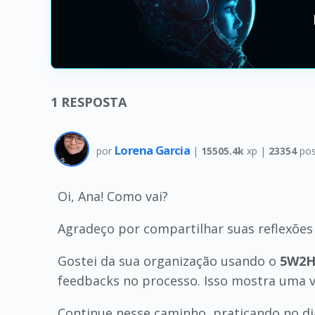
1
RESPOSTA
Lorena Garcia
por
|
15505.4k
xp |
23354
pos
Oi, Ana! Como vai?
Agradeço por compartilhar suas reflexões
Gostei da sua organização usando o
5W2
feedbacks no processo. Isso mostra uma 
Continue nesse caminho, praticando no di