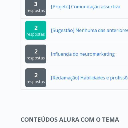
3
[Projeto] Comunicação assertiva
respostas
2
[Sugestão] Nenhuma das anteriore
respostas
2
Influencia do neuromarketing
respostas
2
[Reclamação] Habilidades e profissõ
respostas
CONTEÚDOS ALURA COM O TEMA