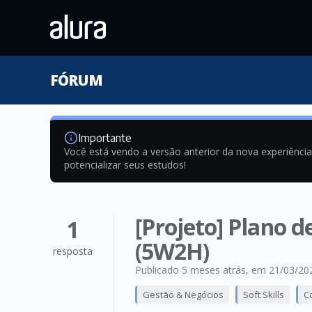
FÓRUM
Importante
Você está vendo a versão anterior da nova experiênci
potencializar seus estudos!
[Projeto] Plano 
1
(5W2H)
resposta
Publicado 5 meses atrás
, em 21/03/20
Gestão & Negócios
Soft Skills
C