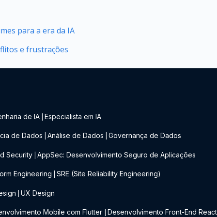
mes para a era da IA
litos e frustrações
nharia de IA
Especialista em IA
|
cia de Dados
Análise de Dados
Governança de Dados
|
|
d Security
AppSec: Desenvolvimento Seguro de Aplicações
|
form Engineering
SRE (Site Reliability Engineering)
|
esign
UX Design
|
nvolvimento Mobile com Flutter
Desenvolvimento Front-End Reac
|