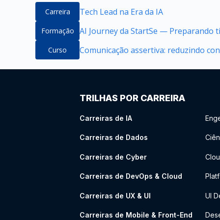
Tech Lead na Era da IA
Carreira
AI Journey da StartSe — Preparando ti
Formação
Comunicação assertiva: reduzindo conf
Curso
TRILHAS POR CARREIRA
Carreiras de IA
Enge
Carreiras de Dados
Ciên
Carreiras de Cyber
Clou
Carreiras de DevOps & Cloud
Plat
Carreiras de UX & UI
UI D
Carreiras de Mobile & Front-End
Dese