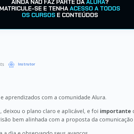
AINDA NÃO FAZ PARTE DA
ALURA
?
MATRICULE-SE E TENHA
ACESSO A TODOS
OS CURSOS
E CONTEÚDOS
ts
Instrutor
 e aprendizados com a comunidade Alura.
H
, deixou o plano claro e aplicável, e foi
importante
c
visão bem alinhada com a proposta da comunicação 
a a dia e observando seus avanços.