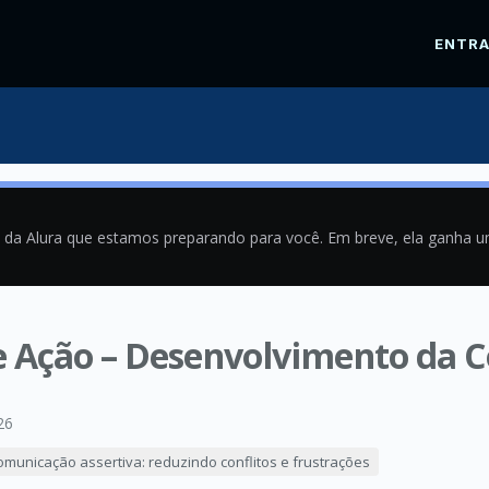
ENTR
a da Alura que estamos preparando para você. Em breve, ela ganha 
de Ação – Desenvolvimento da 
26
omunicação assertiva: reduzindo conflitos e frustrações