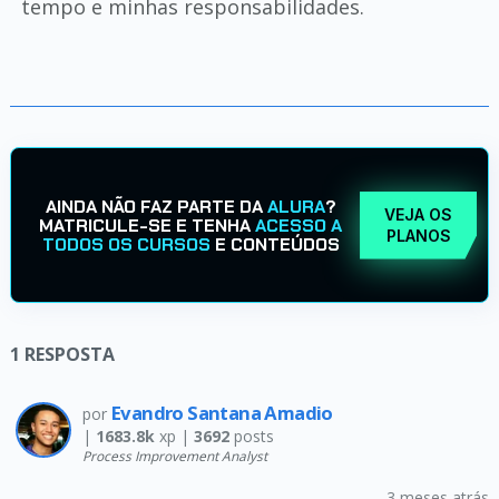
tempo e minhas responsabilidades.
AINDA NÃO FAZ PARTE DA
ALURA
?
VEJA OS
MATRICULE-SE E TENHA
ACESSO A
PLANOS
TODOS OS CURSOS
E CONTEÚDOS
1
RESPOSTA
Evandro Santana Amadio
por
|
1683.8k
xp |
3692
posts
Process Improvement Analyst
3 meses atrás