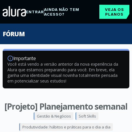
AINDA NÃO TEM
VEJA OS
ENTRAR
ACESSO?
PLANOS
FÓRUM
Importante
Você está vendo a versão anterior da nova experiência da
Alura que estamos preparando para você. Em breve, ela
ganha uma identidade visual novinha totalmente pensada
em potencializar seus estudos!
[Projeto] Planejamento semanal
Gestão & Negócios
Soft Skills
Produtividade: hábitos e práticas para o dia a dia