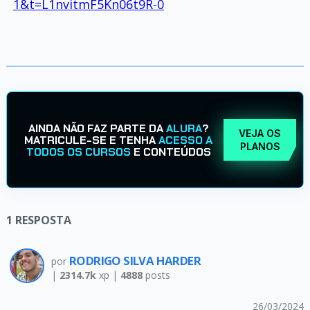
1&t=L1nvitmF5Kn06t9R-0
AINDA NÃO FAZ PARTE DA
ALURA
?
VEJA OS
MATRICULE-SE E TENHA
ACESSO A
PLANOS
TODOS OS CURSOS
E CONTEÚDOS
1
RESPOSTA
RODRIGO SILVA HARDER
por
|
2314.7k
xp |
4888
posts
26/03/2024