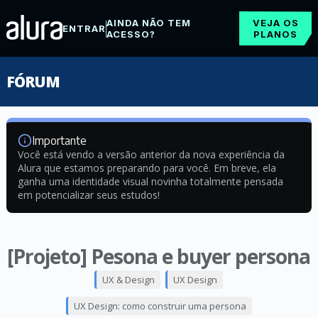
AINDA NÃO TEM
VEJA OS
ENTRAR
ACESSO?
PLANOS
FÓRUM
Importante
Você está vendo a versão anterior da nova experiência da
Alura que estamos preparando para você. Em breve, ela
ganha uma identidade visual novinha totalmente pensada
em potencializar seus estudos!
[Projeto] Pesona e buyer persona
UX & Design
UX Design
UX Design: como construir uma persona