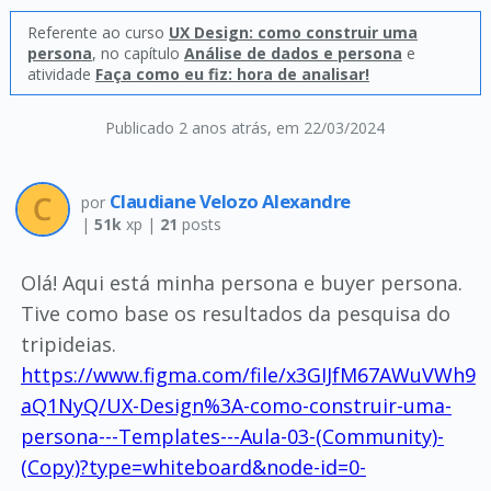
Referente ao curso
UX Design: como construir uma
persona
, no capítulo
Análise de dados e persona
e
atividade
Faça como eu fiz: hora de analisar!
Publicado 2 anos atrás
, em 22/03/2024
Claudiane Velozo Alexandre
por
|
51k
xp |
21
posts
Olá! Aqui está minha persona e buyer persona.
Tive como base os resultados da pesquisa do
tripideias.
https://www.figma.com/file/x3GIJfM67AWuVWh9
aQ1NyQ/UX-Design%3A-como-construir-uma-
persona---Templates---Aula-03-(Community)-
(Copy)?type=whiteboard&node-id=0-