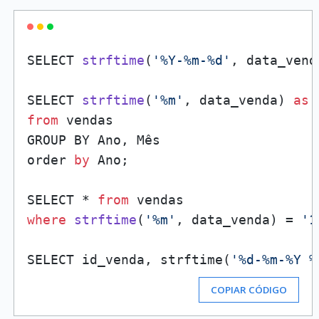
SELECT 
strftime
(
'%Y-%m-%d'
, data_vend
SELECT 
strftime
(
'%m'
, data_venda
) 
as
 
from
 vendas 

GROUP BY Ano, Mês

order 
by
 Ano
;

SELECT * 
from
where
strftime
(
'%m'
, data_venda
)
 = 
'1
SELECT id_venda, strftime(
'%d-%m-%Y %
COPIAR CÓDIGO