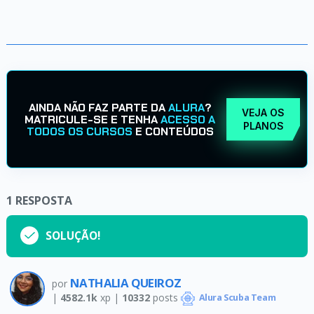
AINDA NÃO FAZ PARTE DA
ALURA
?
VEJA OS
MATRICULE-SE E TENHA
ACESSO A
PLANOS
TODOS OS CURSOS
E CONTEÚDOS
1
RESPOSTA
SOLUÇÃO!
NATHALIA QUEIROZ
por
|
4582.1k
xp |
10332
posts
Alura Scuba Team