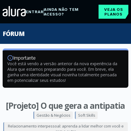
AINDA NÃO TEM
VEJA OS
ENTRAR
ACESSO?
PLANOS
FÓRUM
Importante
Você está vendo a versão anterior da nova experiência da
Alura que estamos preparando para você. Em breve, ela
ganha uma identidade visual novinha totalmente pensada
em potencializar seus estudos!
[Projeto] O que gera a antipatia
Gestão & Negócios
Soft Skills
Relacionamento interpessoal: aprenda a lidar melhor com você e