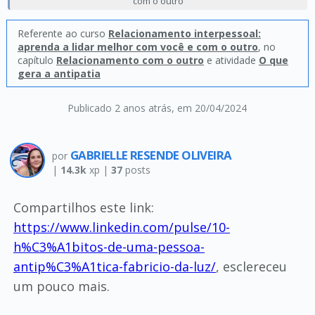
com o outro
Referente ao curso
Relacionamento interpessoal:
aprenda a lidar melhor com você e com o outro
, no
capítulo
Relacionamento com o outro
e atividade
O que
gera a antipatia
Publicado 2 anos atrás
, em 20/04/2024
GABRIELLE RESENDE OLIVEIRA
por
|
14.3k
xp |
37
posts
Compartilhos este link:
https://www.linkedin.com/pulse/10-
h%C3%A1bitos-de-uma-pessoa-
antip%C3%A1tica-fabricio-da-luz/
, esclereceu
um pouco mais.