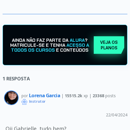
AINDA NÃO FAZ PARTE DA
ALURA
?
VEJA OS
MATRICULE-SE E TENHA
ACESSO A
PLANOS
TODOS OS CURSOS
E CONTEÚDOS
1
RESPOSTA
Lorena Garcia
por
|
15515.2k
xp |
23368
posts
Instrutor
22/04/2024
Oii Gabrielle, tudo bem?