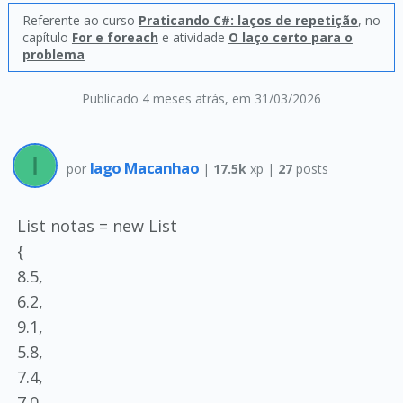
Referente ao curso
Praticando C#: laços de repetição
, no
capítulo
For e foreach
e atividade
O laço certo para o
problema
Publicado 4 meses atrás
, em 31/03/2026
Iago Macanhao
por
|
17.5k
xp |
27
posts
List notas = new List
{
8.5,
6.2,
9.1,
5.8,
7.4,
7.0