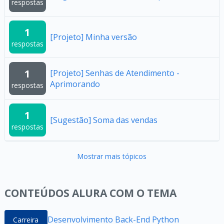
respostas
1
[Projeto] Minha versão
respostas
1
[Projeto] Senhas de Atendimento -
Aprimorando
respostas
1
[Sugestão] Soma das vendas
respostas
Mostrar mais tópicos
CONTEÚDOS ALURA COM O TEMA
Desenvolvimento Back-End Python
Carreira