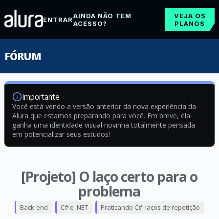
AINDA NÃO TEM
VEJA OS
ENTRAR
ACESSO?
PLANOS
FÓRUM
Importante
Você está vendo a versão anterior da nova experiência da
Alura que estamos preparando para você. Em breve, ela
ganha uma identidade visual novinha totalmente pensada
em potencializar seus estudos!
[Projeto] O laço certo para o
problema
Back-end
C# e .NET
Praticando C#: laços de repetição