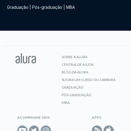
Graduação
|
Pós-graduação
|
MBA
SOBRE A ALURA
CENTRAL DE AJUDA
BLOG DA ALURA
SUGIRA UM CURSO OU CARREIRA
GRADUAÇÃO
PÓS-GRADUAÇÃO
MBA
ACOMPANHE-NOS
APPS