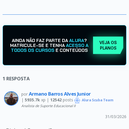
AINDA NÃO FAZ PARTE DA
ALURA
?
VEJA OS
MATRICULE-SE E TENHA
ACESSO A
PLANOS
TODOS OS CURSOS
E CONTEÚDOS
1
RESPOSTA
Armano Barros Alves Junior
por
|
5935.7k
xp |
12542
posts
Alura Scuba Team
Analista de Suporte Educacional II
31/03/2026