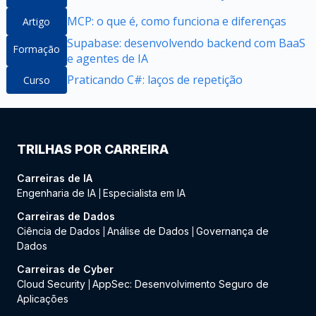
MCP: o que é, como funciona e diferenças
Artigo
Supabase: desenvolvendo backend com BaaS
Formação
e agentes de IA
Praticando C#: laços de repetição
Curso
TRILHAS POR CARREIRA
Carreiras de IA
Engenharia de IA
Especialista em IA
|
Carreiras de Dados
Ciência de Dados
Análise de Dados
Governança de
|
|
Dados
Carreiras de Cyber
Cloud Security
AppSec: Desenvolvimento Seguro de
|
Aplicações