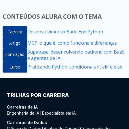
CONTEÚDOS ALURA COM O TEMA
Desenvolvimento Back-End Python
Carreira
MCP: o que é, como funciona e diferenças
Artigo
Supabase: desenvolvendo backend com BaaS
Formação
e agentes de IA
Praticando Python: condicionais if, elif e else
Curso
TRILHAS POR CARREIRA
Carreiras de IA
Engenharia de IA
Especialista em IA
|
Carreiras de Dados
Ciência de Dados
Análise de Dados
Governança de
|
|