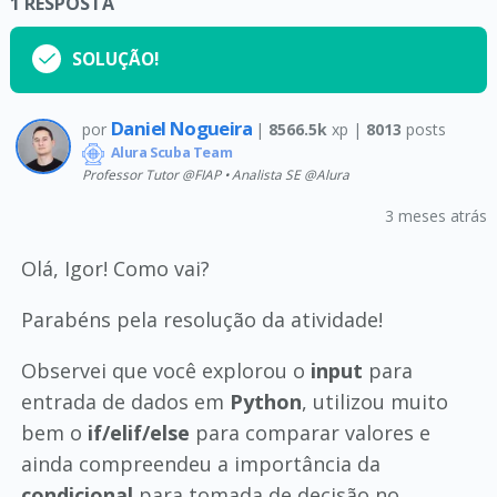
1
RESPOSTA
SOLUÇÃO!
Daniel Nogueira
por
|
8566.5k
xp |
8013
posts
Alura Scuba Team
Professor Tutor @FIAP • Analista SE @Alura
3 meses atrás
Olá, Igor! Como vai?
Parabéns pela resolução da atividade!
Observei que você explorou o
input
para
entrada de dados em
Python
, utilizou muito
bem o
if/elif/else
para comparar valores e
ainda compreendeu a importância da
condicional
para tomada de decisão no