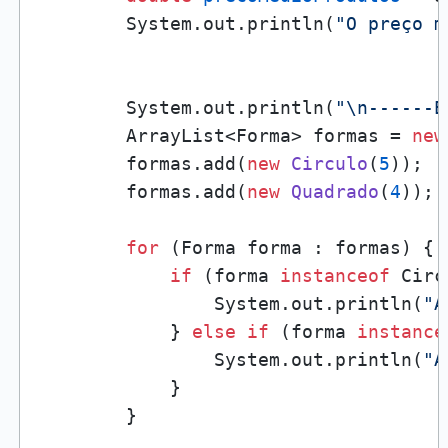
        System.out.println(
"O preço m
        System.out.println(
"\n------E
        ArrayList<Forma> formas = 
new
        formas.add(
new
Circulo
(
5
));

        formas.add(
new
Quadrado
(
4
));

for
 (Forma forma : formas) {

if
 (forma 
instanceof
 Circ
                System.out.println(
"A
            } 
else
if
 (forma 
instance
                System.out.println(
"A
            }

        }
