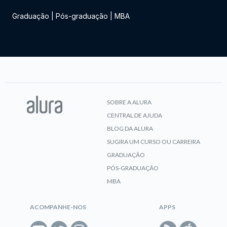
Graduação
|
Pós-graduação
|
MBA
SOBRE A ALURA
CENTRAL DE AJUDA
BLOG DA ALURA
SUGIRA UM CURSO OU CARREIRA
GRADUAÇÃO
PÓS-GRADUAÇÃO
MBA
ACOMPANHE-NOS
APPS