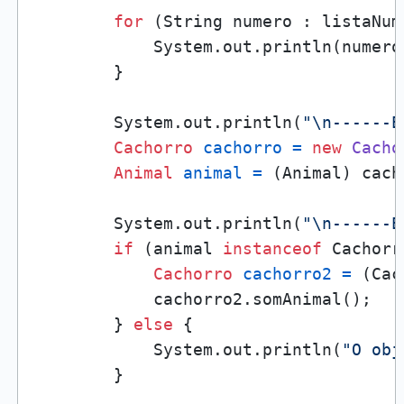
for
 (String numero : listaNume
            System.out.println(numero)
        }

        System.out.println(
"\n------E
Cachorro
cachorro
=
new
Cacho
Animal
animal
=
 (Animal) cacho
        System.out.println(
"\n------E
if
 (animal 
instanceof
 Cachorr
Cachorro
cachorro2
=
 (Cac
            cachorro2.somAnimal();

        } 
else
 {

            System.out.println(
"O obj
        }
