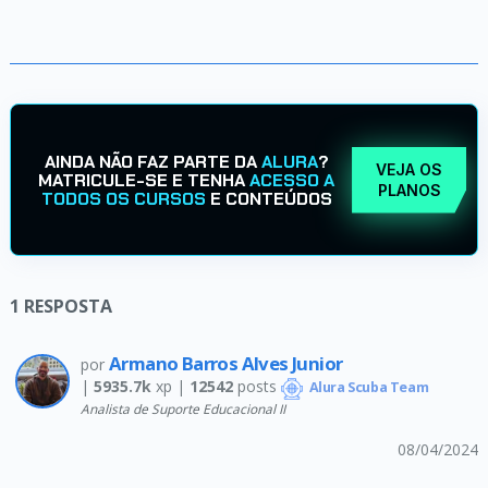
AINDA NÃO FAZ PARTE DA
ALURA
?
VEJA OS
MATRICULE-SE E TENHA
ACESSO A
PLANOS
TODOS OS CURSOS
E CONTEÚDOS
1
RESPOSTA
Armano Barros Alves Junior
por
|
5935.7k
xp |
12542
posts
Alura Scuba Team
Analista de Suporte Educacional II
08/04/2024