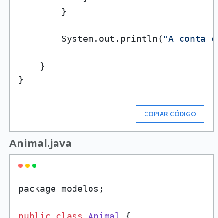
        }

        System.out.println(
"A conta c
    }

}

COPIAR CÓDIGO
Animal.java
package modelos;

public
class
Animal
 {
