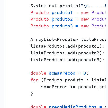
        System.out.println(
"\n------E
Produto
produto1
=
new
Produt
Produto
produto2
=
new
Produt
Produto
produto3
=
new
Produt
        ArrayList<Produto> listaProdu
        listaProdutos.add(produto1);

        listaProdutos.add(produto2);

        listaProdutos.add(produto3);

double
somaPrecos
=
0
;

for
 (Produto produto : listaPr
            somaPrecos += produto.getP
        }

double
precoMedioProdutos
=
 s