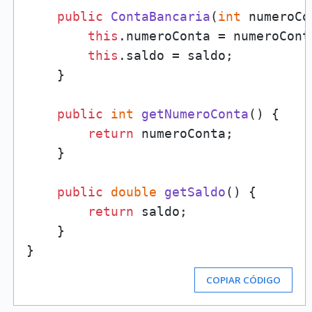
public
ContaBancaria
(
int
 numeroCo
this
.numeroConta = numeroConta
this
.saldo = saldo;

    }

public
int
getNumeroConta
()
 {

return
 numeroConta;

    }

public
double
getSaldo
()
 {

return
 saldo;

    }

COPIAR CÓDIGO