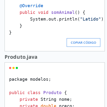
@Override
public
void
somAnimal
()
 {

        System.out.println(
"Latido"
);

    }

COPIAR CÓDIGO
Produto.java
package modelos;

public
class
Produto
 {

private
 String nome;

private
double
 preco;
