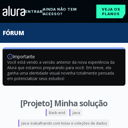
AINDA NÃO TEM
VEJA OS
ENTRAR
ACESSO?
PLANOS
FÓRUM
Importante
Você está vendo a versão anterior da nova experiência da
Alura que estamos preparando para você. Em breve, ela
ganha uma identidade visual novinha totalmente pensada
em potencializar seus estudos!
[Projeto] Minha solução
Back-end
Java
Java: trabalhando com listas e coleções de dados