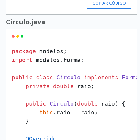
COPIAR CÓDIGO
Circulo.java
package
import
 modelos.Forma;

public
class
Circulo
implements
Forma
private
double
 raio;

public
Circulo
(
double
 raio)
 {

this
.raio = raio;

    }

@Override