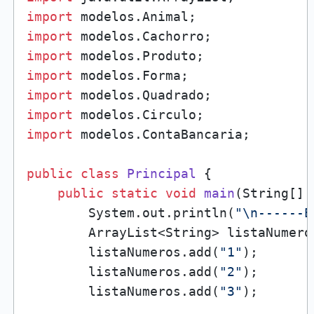
import
import
import
import
import
import
import
 modelos.ContaBancaria;

public
class
Principal
 {

public
static
void
main
(String[] 
        System.out.println(
"\n------E
        ArrayList<String> listaNumero
        listaNumeros.add(
"1"
);

        listaNumeros.add(
"2"
);

        listaNumeros.add(
"3"
); 
