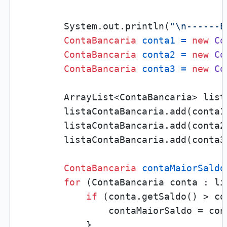
        System.out.println(
"\n------E
ContaBancaria
conta1
=
new
Co
ContaBancaria
conta2
=
new
Co
ContaBancaria
conta3
=
new
Co
        ArrayList<ContaBancaria> list
        listaContaBancaria.add(conta1)
        listaContaBancaria.add(conta2)
        listaContaBancaria.add(conta3)
ContaBancaria
contaMaiorSaldo
for
 (ContaBancaria conta : li
if
 (conta.getSaldo() > co
                contaMaiorSaldo = cont
            }
