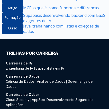
MCP: o que é, como funciona e diferenças
Artigo
Supabase: desenvolvendo backend com BaaS
Formação
e agentes de IA
Java: trabalhando com listas e coleções de
Curso
dados
TRILHAS POR CARREIRA
Carreiras de IA
Engenharia de IA
Especialista em IA
|
Carreiras de Dados
Ciência de Dados
Análise de Dados
Governança de
|
|
Dados
Carreiras de Cyber
Cloud Security
AppSec: Desenvolvimento Seguro de
|
Aplicações