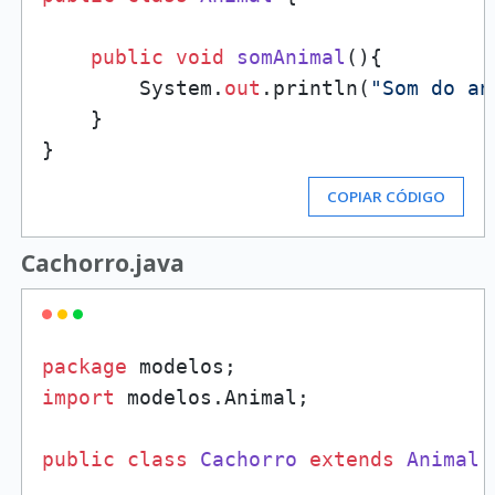
public
void
somAnimal
()
{

        System.
out
.println(
"Som do an
    }

COPIAR CÓDIGO
Cachorro.java
package
import
 modelos.Animal;

public
class
Cachorro
extends
Animal
 