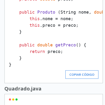
public
Produto
 (
String nome, 
doub
this
.nome = nome;

this
.preco = preco;

    }

public
double
getPreco
()
 {

return
 preco;

    }

COPIAR CÓDIGO
Quadrado.java