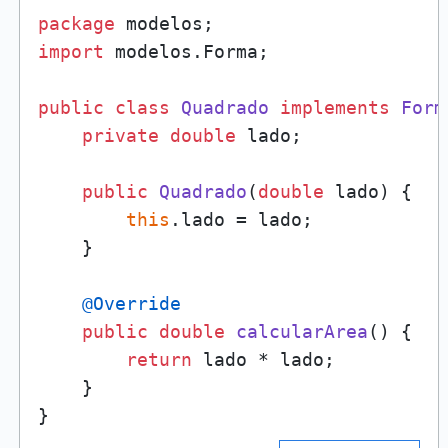
package
import
 modelos.Forma;

public
class
Quadrado
implements
Form
private
double
 lado;

public
Quadrado
(
double
 lado)
 {

this
.lado = lado;

    }

@Override
public
double
calcularArea
()
 {

return
 lado * lado;

    }
