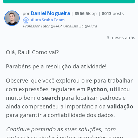
Daniel Nogueira
por
|
8566.5k
xp |
8013
posts
Alura Scuba Team
Professor Tutor @FIAP • Analista SE @Alura
3 meses atrás
Olá, Raul! Como vai?
Parabéns pela resolução da atividade!
Observei que você explorou o
re
para trabalhar
com expressões regulares em
Python
, utilizou
muito bem o
search
para localizar padrões e
ainda compreendeu a importância da
validação
para garantir a confiabilidade dos dados.
Continue postando as suas soluções, com
certeza isso ajudará outros estudantes e tem